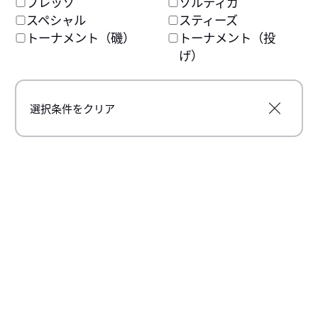
プレッソ
ソルティガ
メーカー希望本体価格
79,500円
スペシャル
スティーズ
メーカー希望本体価格
79,500円
トーナメント（磯）
トーナメント（投
げ）
ベイトキャスティングリール
ベイトキャスティングリール
選択条件をクリア
スティーズ AIR TW
リョウガ
メーカー希望本体価格
メーカー希望本体価格
73,000円
67,500~68,000円
ベイトキャスティングリール
ベイトキャスティングリール
スティーズ CT SV TW
ジリオン TW 150
メーカー希望本体価格
メーカー希望本体価格
65,000円
58,400円