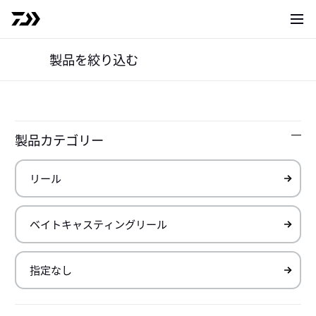
サイト
製品を絞り込む
リール
ベイトキャスティングリール
｜
製品一覧
Products
製品カテゴリー
詳
Top
製品情報
製品一覧
検索結果
0031
件（
1～31
件を表示）
ベイトキャスティングリール
ベイトキャスティングリール