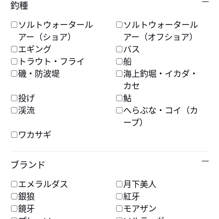
釣種
詳
IM Z リミットブレイカ
IM Z TW 200-C
ソルトウォータール
ソルトウォータール
ー TW HD-C
メーカー希望本体価格
アー（ショア）
アー（オフショア）
113,600円
メーカー希望本体価格
エギング
バス
125,000円
トラウト・フライ
船
磯・防波堤
海上釣堀・イカダ・
カセ
ベイトキャスティングリール
ベイトキャスティングリール
投げ
鮎
渓流
へらぶな・コイ（カ
IM Z TW100-C
スティーズ リミテッド
ープ）
CT SV TW
メーカー希望本体価格
ワカサギ
107,500円
メーカー希望本体価格
83,000円
ブランド
詳
エメラルダス
月下美人
ベイトキャスティングリール
ベイトキャスティングリール
銀狼
紅牙
スティーズ SV ライト
スティーズ SV TW100
鏡牙
モアザン
TW