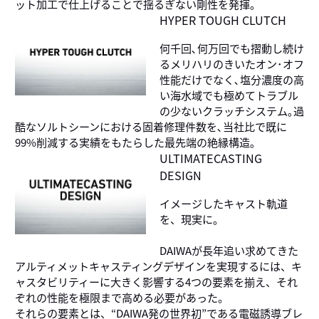
ット加工で仕上げることで揺るぎない剛性を発揮。
HYPER TOUGH CLUTCH
何千回､何万回でも摺動し続け
るメリハリのきいたオン･オフ
性能だけでなく､塩分濃度の高
い海水域でも極めてトラブル
の少ないクラッチシステム｡過
酷なソルトシーンにおける固着修理件数を､当社比で既に
99%削減する実績をもたらした最先端の絶縁構造｡
ULTIMATECASTING
DESIGN
イメージしたキャスト軌道
を、現実に。
DAIWAが長年追い求めてきた
アルティメットキャスティングデザインを実現するには、キ
ャスタビリティーに大きく影響する4つの要素を揃え、それ
ぞれの性能を極限まで高める必要があった。
それらの要素とは、“DAIWA発の世界初”である電磁誘導ブレ