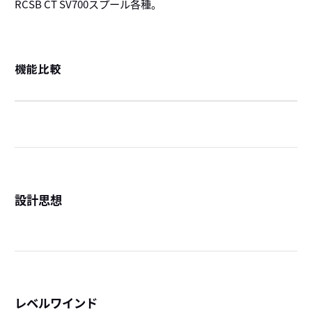
RCSB CT SV700スプール各種。
機能比較
設計思想
詳
レベルワインド