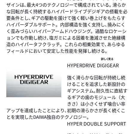
ザインは､最大4つのテクノロジーで構成されている｡ 滑らか
な回転が長く持続するハイパードライブデジギアの搭載を必
要条件とし､ギアの駆動を援けて強く軽い巻上げをもたらす
ハイパーダブルサポート。内部構造を強く支持し､撓みにく
く歪みづらいハイパーアームドハウジング。過酷なロケーシ
ョンでも作動し続け､塩ガミによる固着を激減させた絶縁構
造のハイパータフクラッチ。これらの相乗効果で､あらゆる
フィールドにおいて安定した性能を発揮し続ける｡
詳しく見る
HYPERDRIVE DIGIGEAR
強く滑らかな回転が持続し続
けることを追求した新設計の
ギアシステム｡耐久性に直結す
るギアの歯のモジュール（大
きさ）は小さくせず噛合い率
アップを達成したことにより､初期の滑らかさが長く続くこ
とを実現したDAIWA独自のテクノロジー｡
HYPER DOUBLE SUPPORT