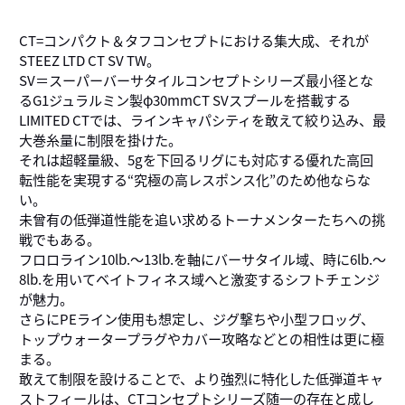
CT=コンパクト＆タフコンセプトにおける集大成、それが
STEEZ LTD CT SV TW。
SV＝スーパーバーサタイルコンセプトシリーズ最小径とな
るG1ジュラルミン製φ30mmCT SVスプールを搭載する
LIMITED CTでは、ラインキャパシティを敢えて絞り込み、最
大巻糸量に制限を掛けた。
それは超軽量級、5gを下回るリグにも対応する優れた高回
転性能を実現する“究極の高レスポンス化”のため他ならな
い。
未曾有の低弾道性能を追い求めるトーナメンターたちへの挑
戦でもある。
フロロライン10lb.～13lb.を軸にバーサタイル域、時に6lb.～
8lb.を用いてベイトフィネス域へと激変するシフトチェンジ
が魅力。
さらにPEライン使用も想定し、ジグ撃ちや小型フロッグ、
トップウォータープラグやカバー攻略などとの相性は更に極
まる。
敢えて制限を設けることで、より強烈に特化した低弾道キャ
ストフィールは、CTコンセプトシリーズ随一の存在と成し