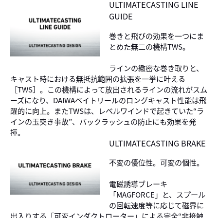
ULTIMATECASTING LINE
GUIDE
巻きと飛びの効果を一つにま
とめた無二の機構TWS。
ラインの緻密な巻き取りと、
キャスト時における無抵抗範囲の拡張を一挙に叶える
［TWS］。この機構によって放出されるラインの流れがスム
ーズになり、DAIWAベイトリールのロングキャスト性能は飛
躍的に向上。またTWSは、レベルワインドで起きていた“ラ
インの玉突き事故”、バックラッシュの防止にも効果を発
揮。
ULTIMATECASTING BRAKE
不変の優位性。可変の個性。
電磁誘導ブレーキ
「MAGFORCE」と、スプール
の回転速度等に応じて磁界に
出入りする「可変インダクトローター」による完全“非接触