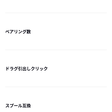
ベアリング数
詳
ドラグ引出しクリック
詳
スプール互換
詳