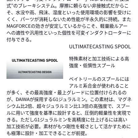
式”のブレーキシステム。摩擦に頼らない非接触式だからこ
そ、水没や雨、飛沫、湿度といった使用環境の影響を受けに
くく、パーツが消耗しないため性能が半永久的に持続。また
MAGFORCEの効きが安定しているからこそ、軽量級ルアー
への適性や汎用性といった個性を可変インダクトローターに
付与できる。
ULTIMATECASTING SPOOL
特殊素材と加工技術による高
強度・低慣性スプール
ベイトリールのスプールには
アルミ系合金が使われること
が多く、その最高強度・最上グレードに位置付けられるの
が、DAIWAが採用するG1ジュラルミン。この素材は、マグネ
シウム比2倍、超々ジュラルミン比1.3倍の高強度で、スプー
ルに用いて強度を基準に設計すると、圧倒的軽量性を実現で
きる。ただしG1ジュラルミンを高精度に仕上げるには高い
加工技術が必要。素材がもつ剛性を軽さとして活かすために
も極薄に設計・加工できることが前提。