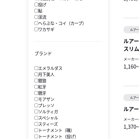
投げ
鮎
渓流
へらぶな・コイ（カープ）
ワカサギ
ルア
ルアー
スリ
ブランド
メーカー
1,160
エメラルダス
月下美人
銀狼
紅牙
鏡牙
ルア
モアザン
プレッソ
ルアー
ソルティガ
スペシャル
メーカー
スティーズ
1,370
トーナメント（磯）
トーナメント（投げ）