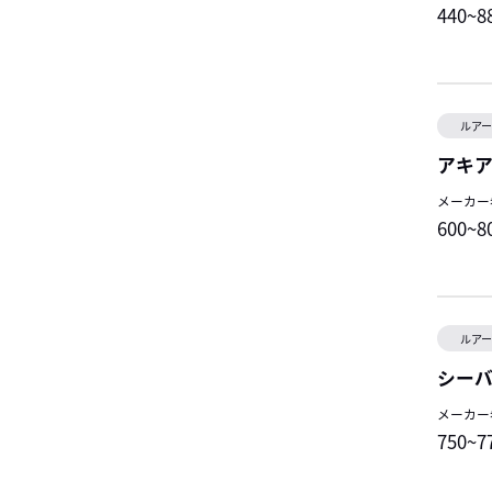
440~
ルア
アキア
メーカー
600~
ルア
シーバ
メーカー
750~