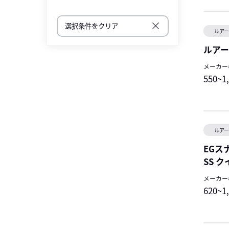
選択条件をクリア
ルア
ルアー
メーカー
550~1
ルア
EGス
SS 
メーカー
620~1