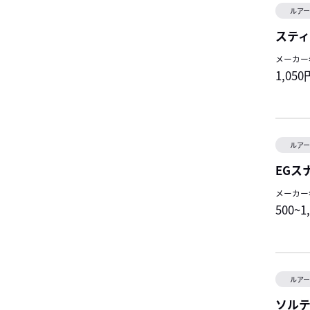
ルア
スティ
メーカー
1,050
ルア
EGス
メーカー
500~1
ルア
ソルテ