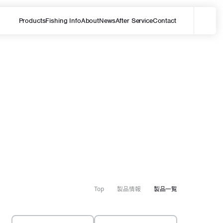
Products
Fishing Info
About
News
After Service
Contact
メ
サイト内を検索する
Top
製品情報
製品一覧