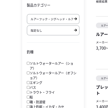
検索結果
製品カテゴリー
ルア
ルア
メーカー
3,700
釣種
ソルトウォータールアー（ショ
ア）
ソルトウォータールアー（オフシ
ョア）
ルア
エギング
プレッ
バス
トラウト・フライ
ト
船
メーカー
磯・防波堤
3,400
海上釣堀・イカダ・カセ