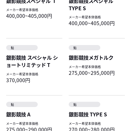
銀影競技スペシャル Ｔ
銀影競技スペシャル
TYPE S
メーカー希望本体価格
400,000~405,000円
メーカー希望本体価格
400,000~405,000円
鮎
鮎
銀影競技 スペシャル シ
銀影競技メガトルク
ョートリミテッド T
メーカー希望本体価格
275,000~295,000円
メーカー希望本体価格
370,000円
鮎
鮎
銀影競技 A
銀影競技 TYPE S
メーカー希望本体価格
メーカー希望本体価格
275,000~290,000円
270,000~280,000円