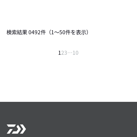
検索結果
0492
件（
1～50
件を表示）
1
2
3
…
10