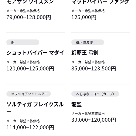
モアザン ワイズメン
マッドバイパー ファング
メーカー希望本体価格
メーカー希望本体価格
79,000~128,000円
125,000円
船
磯・防波堤
ショットバイパー マダイ
幻覇王 弓剣
メーカー希望本体価格
メーカー希望本体価格
120,000~125,000円
85,000~123,500円
オフショアソルトルアー
へらぶな・コイ（カープ）
ソルティガ ブレイクスル
龍聖
ー
メーカー希望本体価格
39,000~120,000円
メーカー希望本体価格
114,000~122,000円