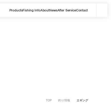
Products
Fishing Info
About
News
After Service
Contact
メ
サイト内を検索する
TOP
釣り情報
エギング