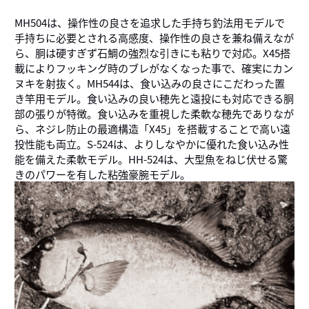
MH504は、操作性の良さを追求した手持ち釣法用モデルで
手持ちに必要とされる高感度、操作性の良さを兼ね備えなが
ら、胴は硬すぎず石鯛の強烈な引きにも粘りで対応。X45搭
載によりフッキング時のブレがなくなった事で、確実にカン
ヌキを射抜く。MH544は、食い込みの良さにこだわった置
き竿用モデル。食い込みの良い穂先と遠投にも対応できる胴
部の張りが特徴。食い込みを重視した柔軟な穂先でありなが
ら、ネジレ防止の最適構造「X45」を搭載することで高い遠
投性能も両立。S-524は、よりしなやかに優れた食い込み性
能を備えた柔軟モデル。HH-524は、大型魚をねじ伏せる驚
きのパワーを有した粘強豪腕モデル。