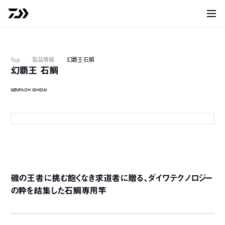
サイト
Top
製品情報
幻覇王 石鯛
幻覇王 石鯛
GENPAOH ISHIDAI
MH504
磯の王者に挑む飽くなき求道者に贈る、ダイワテクノロジー
の粋を結集した石鯛専用竿