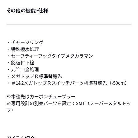
その他の機能・仕様
・チャージリング
・特殊撥水処理
・セーフティーフックタイプメタカラマン
・銘板付下栓
・元竿口金処理
・メガトップＲ標準替穂先
・＃1&2メガトップＲスイッチパーツ標準替穂先（-50cm）
※本穂先はカーボンチューブラー
※専用設計の別売パーツを設定：SMT（スーパーメタルトッ
プ）