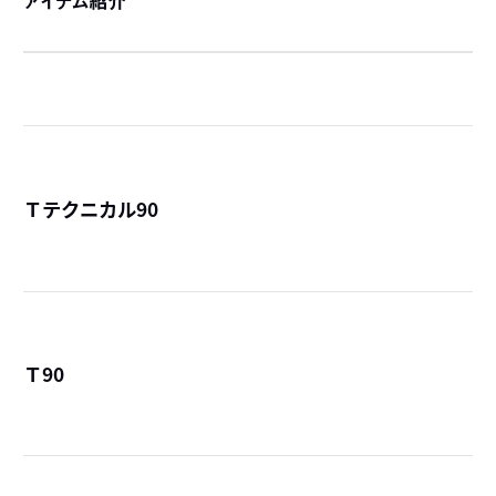
アイテム紹介
Ｔテクニカル90
詳
Ｔ90
詳