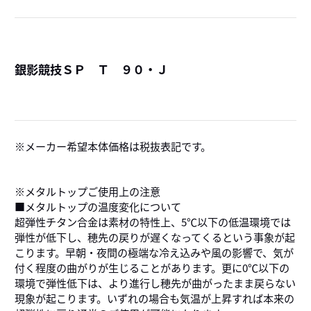
銀影競技ＳＰ Ｔ ９０・Ｊ
詳
メーカー希望本体価格は税抜表記です。
※メタルトップご使用上の注意
■メタルトップの温度変化について
超弾性チタン合金は素材の特性上、5℃以下の低温環境では
弾性が低下し、穂先の戻りが遅くなってくるという事象が起
こります。早朝・夜間の極端な冷え込みや風の影響で、気が
付く程度の曲がりが生じることがあります。更に0℃以下の
環境で弾性低下は、より進行し穂先が曲がったまま戻らない
現象が起こります。いずれの場合も気温が上昇すれば本来の