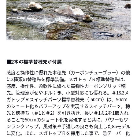
■2本の標準替穂先が付属
感度と操作性に優れた本穂先（カーボンチューブラー）の他
に2種類の替穂先を標準装備。メガトップＲ標準替穂先は、
感度、操作性、柔軟性に優れた高弾性カーボンソリッド穂
先。管理泳がせやボル引き、小型対応にも優れる。＃1&2メ
ガトップＲスイッチパーツ標準替穂先（-50cm）は、50cm
のショート化＆パワーアップを実現するスイッチパーツ。穂
先と穂持ち（＃1と＃2）を引き抜き、長い＃1＆2を1節入れ
ることで50cmのショート化を実現すると共に、パワーもワ
ンランクアップ。風対策や手返しの良さも向上した85モデル
に変化。また、メガトップＲを採用した事で、急テーパー化