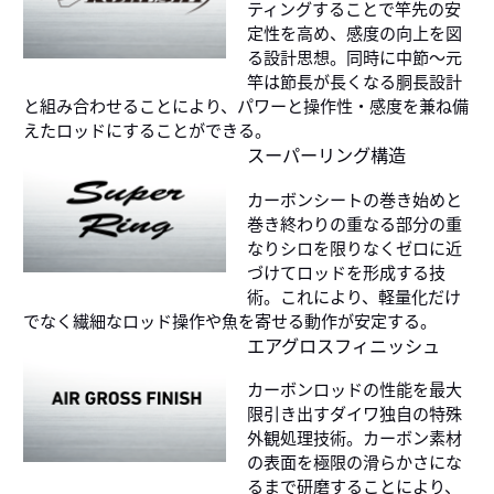
ティングすることで竿先の安
定性を高め、感度の向上を図
る設計思想。同時に中節～元
竿は節長が長くなる胴長設計
と組み合わせることにより、パワーと操作性・感度を兼ね備
えたロッドにすることができる。
スーパーリング構造
カーボンシートの巻き始めと
巻き終わりの重なる部分の重
なりシロを限りなくゼロに近
づけてロッドを形成する技
術。これにより、軽量化だけ
でなく繊細なロッド操作や魚を寄せる動作が安定する。
エアグロスフィニッシュ
カーボンロッドの性能を最大
限引き出すダイワ独自の特殊
外観処理技術。カーボン素材
の表面を極限の滑らかさにな
るまで研磨することにより、