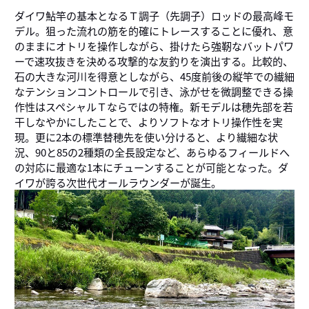
ダイワ鮎竿の基本となるＴ調子（先調子）ロッドの最高峰モ
デル。狙った流れの筋を的確にトレースすることに優れ、意
のままにオトリを操作しながら、掛けたら強靭なバットパワ
ーで速攻抜きを決める攻撃的な友釣りを演出する。比較的、
石の大きな河川を得意としながら、45度前後の縦竿での繊細
なテンションコントロールで引き、泳がせを微調整できる操
作性はスペシャルＴならではの特権。新モデルは穂先部を若
干しなやかにしたことで、よりソフトなオトリ操作性を実
現。更に2本の標準替穂先を使い分けると、より繊細な状
況、90と85の2種類の全長設定など、あらゆるフィールドへ
の対応に最適な1本にチューンすることが可能となった。ダ
イワが誇る次世代オールラウンダーが誕生。