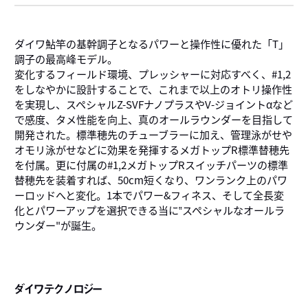
ダイワ鮎竿の基幹調子となるパワーと操作性に優れた「T」
調子の最高峰モデル。
変化するフィールド環境、プレッシャーに対応すべく、#1,2
をしなやかに設計することで、これまで以上のオトリ操作性
を実現し、スペシャルZ-SVFナノプラスやV-ジョイントαなど
で感度、タメ性能を向上、真のオールラウンダーを目指して
開発された。標準穂先のチューブラーに加え、管理泳がせや
オモリ泳がせなどに効果を発揮するメガトップR標準替穂先
を付属。更に付属の#1,2メガトップRスイッチパーツの標準
替穂先を装着すれば、50cm短くなり、ワンランク上のパワ
ーロッドへと変化。1本でパワー&フィネス、そして全長変
化とパワーアップを選択できる当に‟スペシャルなオールラ
ウンダー"が誕生。
ダイワテクノロジー