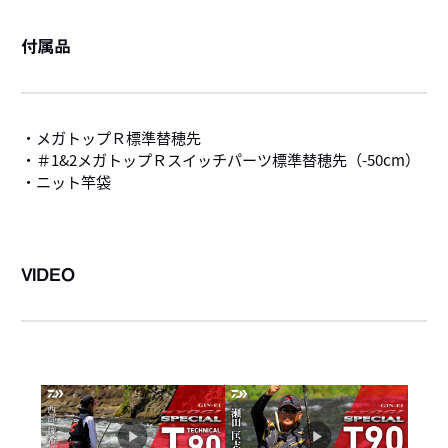
付属品
・メガトップＲ標準替穂先
・＃1&2メガトップＲスイッチパーツ標準替穂先（-50cm）
・ニット竿袋
VIDEO