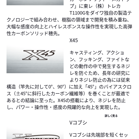
プ」に東レ（株）トレカ
T1100Gをダイワ独自の製造テ
クノロジーで組み合わせ、樹脂の領域まで開発を積み重ね、
大幅な感度の向上とハイレスポンスな操作性を実現した高弾
性カーボンソリッド穂先。
X45
キャスティング、アクショ
ン、フッキング、ファイトな
どの動作の中で発生するネジ
レを防ぐため、長年の研究に
よりネジレ防止の為には従来
構造（竿先に対して0°、90°）に加え「45°」のバイアスクロ
ス（±45°に斜行したカーボン繊維等）を巻くことが最適で
あるとの結論に至った。X45の搭載により、ネジレを防止
し、パワー・操作性・感度の飛躍的な向上を実現した。
詳しく見る
Vコブシ
Vコブシは先端部を短くセッ