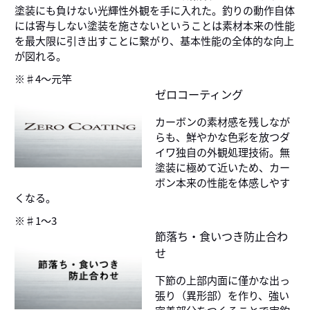
塗装にも負けない光輝性外観を手に入れた。釣りの動作自体
には寄与しない塗装を施さないということは素材本来の性能
を最大限に引き出すことに繋がり、基本性能の全体的な向上
が図れる。
※♯4～元竿
ゼロコーティング
カーボンの素材感を残しなが
らも、鮮やかな色彩を放つダ
イワ独自の外観処理技術。無
塗装に極めて近いため、カー
ボン本来の性能を体感しやす
くなる。
※♯1～3
節落ち・食いつき防止合わ
せ
下節の上部内面に僅かな出っ
張り（異形部）を作り、強い
密着部分をつくることで実釣