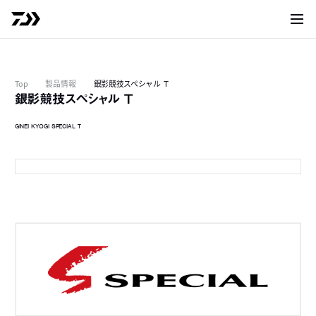
サイト
Top
製品情報
銀影競技スペシャル Ｔ
銀影競技スペシャル Ｔ
GINEI KYOGI SPECIAL T
T 90
9