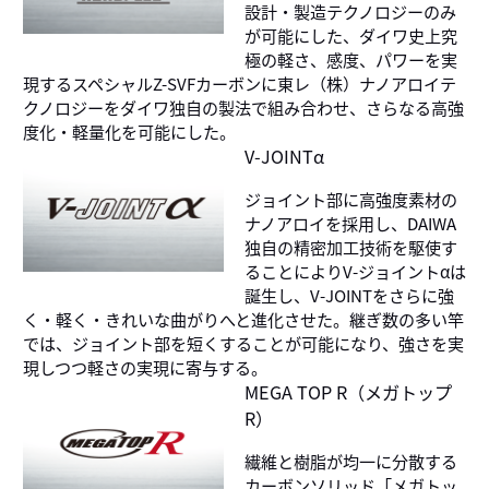
設計・製造テクノロジーのみ
が可能にした、ダイワ史上究
極の軽さ、感度、パワーを実
現するスペシャルZ-SVFカーボンに東レ（株）ナノアロイテ
クノロジーをダイワ独自の製法で組み合わせ、さらなる高強
度化・軽量化を可能にした。
V-JOINTα
ジョイント部に高強度素材の
ナノアロイを採用し、DAIWA
独自の精密加工技術を駆使す
ることによりV-ジョイントαは
誕生し、V-JOINTをさらに強
く・軽く・きれいな曲がりへと進化させた。継ぎ数の多い竿
では、ジョイント部を短くすることが可能になり、強さを実
現しつつ軽さの実現に寄与する。
MEGA TOP R（メガトップ
R）
繊維と樹脂が均一に分散する
カーボンソリッド「メガトッ