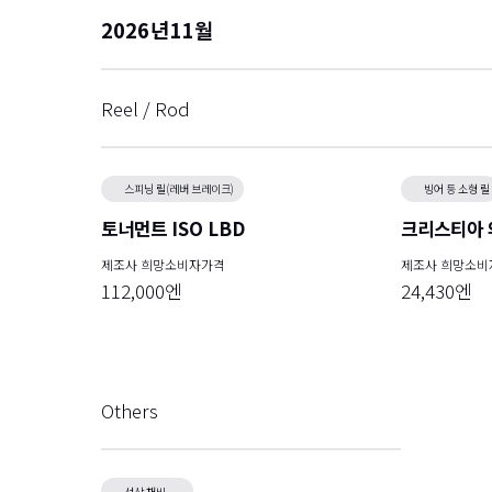
2026
11
Reel / Rod
스피닝 릴(레버 브레이크)
빙어 등 소형 릴
토너먼트 ISO LBD
크리스티아 와
제조사 희망소비자가격
제조사 희망소비
112,000엔
24,430엔
Others
선상 채비