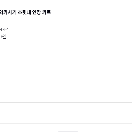
와카사기 초릿대 연장 키트
자가격
20엔