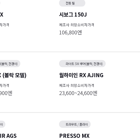
전동 릴
X
시보그 150J
자가격
제조사 희망소비자가격
106,800엔
(볼락, 전갱이)
라이트 SW 루어(볼락, 전갱이)
 (볼락 모델)
월하미인 RX AJING
자가격
제조사 희망소비자가격
,900엔
23,600~24,600엔
라이
트라우트 / 플라이
IR AGS
PRESSO MX