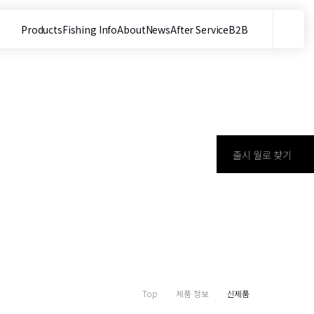
Products
Fishing Info
About
News
After Service
B2B
메뉴
사이트 내 검색
출시 월로 찾기
Top
제품 정보
신제품