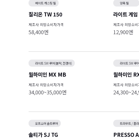
베이트 캐스팅 릴
양축 릴
질리온 TW 150
라이트 게임 
제조사 희망소비자가격
제조사 희망소비
58,400엔
12,900엔
라이트 SW 루어(볼락, 전갱이)
라이트 SW 루어
월하미인 MX MB
월하미인 RX
제조사 희망소비자가격
제조사 희망소비
34,000~35,000엔
24,300~24
오프쇼어 솔트루어
트라우트 / 플
솔티가 SJ TG
PRESSO A