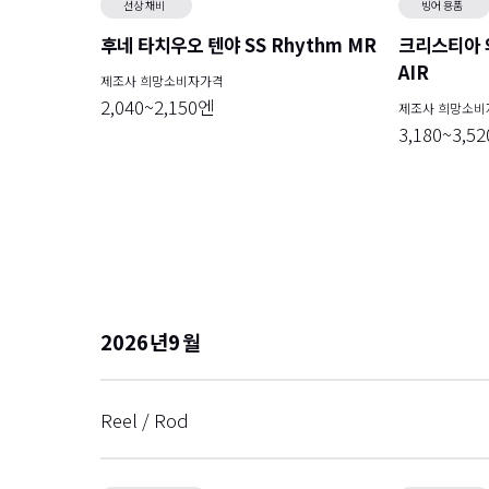
선상 채비
빙어 용품
후네 타치우오 텐야 SS Rhythm MR
크리스티아 
AIR
제조사 희망소비자가격
2,040~2,150엔
제조사 희망소비
3,180~3,5
2026
9
Reel / Rod