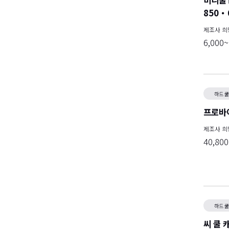
미니쿨Ⅱ
850・
제조사 
6,000
하드 
프로바이
제조사 
40,80
하드 
씨 쿨 캐