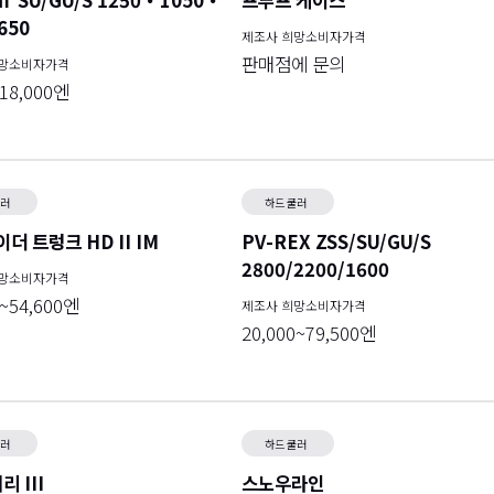
 SU/GU/S 1250・1050・
프루프 케이스
650
제조사 희망소비자가격
판매점에 문의
희망소비자가격
~18,000엔
쿨러
하드 쿨러
더 트렁크 HD II IM
PV-REX ZSS/SU/GU/S
2800/2200/1600
희망소비자가격
0~54,600엔
제조사 희망소비자가격
20,000~79,500엔
쿨러
하드 쿨러
리 III
스노우라인