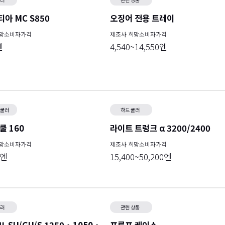
아 MC S850
오징어 전용 트레이
희망소비자가격
제조사 희망소비자가격
엔
4,540~14,550엔
 쿨러
하드 쿨러
쿨 160
라이트 트렁크 α 3200/2400
희망소비자가격
제조사 희망소비자가격
0엔
15,400~50,200엔
쿨러
관련 상품