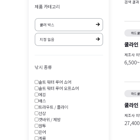
검색 결과
제품 카테고리
하드 
쿨라인
제조사 
6,500
낚시 종류
솔트 워터 루어 쇼어
솔트 워터 루어 오프쇼어
에깅
하드 
배스
쿨라인 
트라우트 / 플라이
선상
제조사 
갯바위 / 제방
27,40
원투
은어
계류