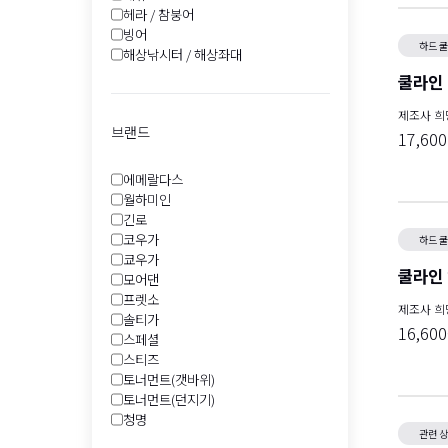
헤라 / 참붕어
빙어
하드 
해상낚시터 / 해상좌대
쿨라인 
제조사 
브랜드
17,60
에메랄다스
월하미인
긴로
코우가
하드 
쿄우가
쿨라인
모어댄
프렛소
제조사 
솔티가
16,60
스페셜
스티즈
토너먼트(갯바위)
토너먼트(던지기)
청명
관련 