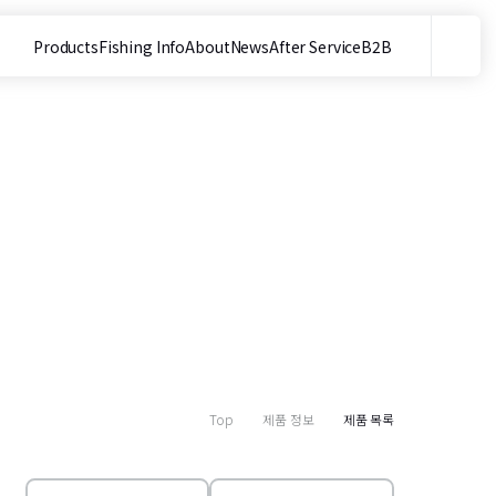
Products
Fishing Info
About
News
After Service
B2B
메뉴
사이트 내 검색
Top
제품 정보
제품 목록