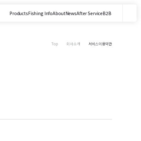
Products
Fishing Info
About
News
After Service
B2B
메뉴
사이트 내 검색
Top
회사소개
서비스이용약관