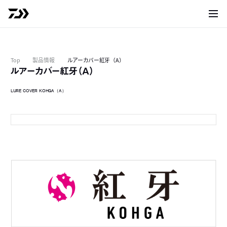
サイト
Top
製品情報
ルアーカバー紅牙（A）
ルアーカバー紅牙（A）
LURE COVER KOHGA（A）
通常タイプ