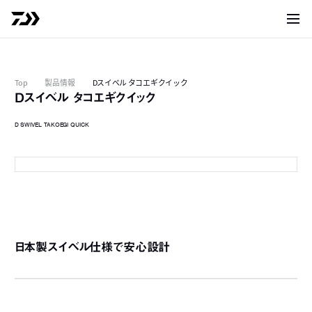
サイト
Top
製品情報
Dスイベル タコエギクイック
Dスイベル タコエギクイック
D SWIVEL TAKOEGI QUICK
L
L
日本製スイベル仕様で安心設計