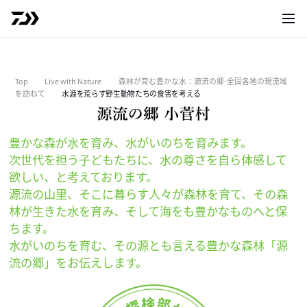
サイト
Top
Live with Nature
森林が育む豊かな水：源流の郷-全国各地の現流域
を訪ねて
水源を荒らす野生動物たちの食害を考える
豊かな森が水を育み、水がいのちを育みます。
次世代を担う子どもたちに、水の尊さを自ら体感して
欲しい、と考えております。
源流の山里、そこに暮らす人々が森林を育て、その森
林が生きた水を育み、そして海をも豊かなものへと保
ちます。
水がいのちを育む、その源とも言える豊かな森林「源
流の郷」をお伝えします。