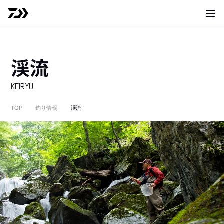
サイト
渓流
KEIRYU
TOP
釣り情報
渓流