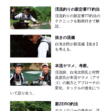
渓流釣りの新定番TT釣法
渓流釣りの新定番TT釣法の
テクニックを動画付きで解
説。
抜きの流儀
白滝次郎が新流儀【抜き】
を考える。
本流ヤマメ、考察。
渓流師、白滝次郎氏と狩野
昌彦氏が本流ヤマメ（アマ
ゴ）の魅力とアプローチの
変化、タックルの進化につ
いて語り合う。
新ZERO釣法
テクノロジーの進化が、渓