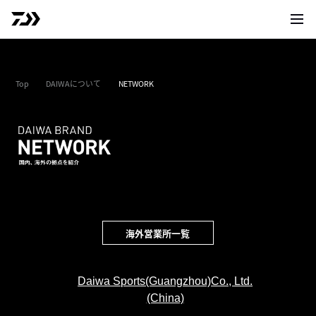
サイト
Top
DAIWAについて
NETWORK
海外営業所一覧
Daiwa Sports(Guangzhou)Co., Ltd.
(China)