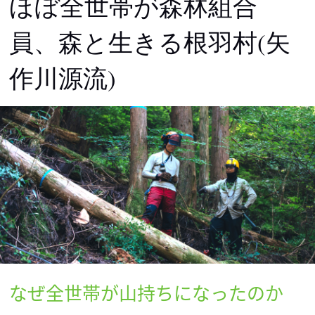
ほぼ全世帯が森林組合
員、森と生きる根羽村(矢
作川源流)
なぜ全世帯が山持ちになったのか