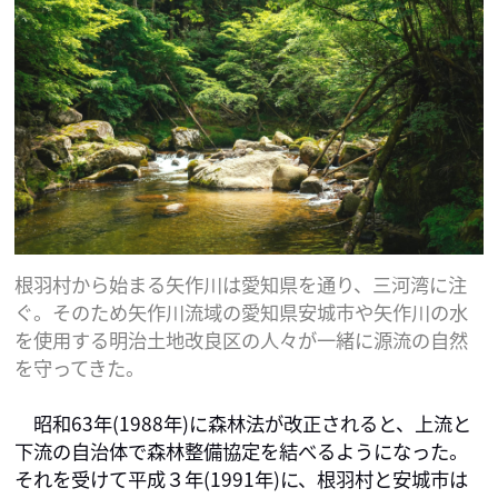
根羽村から始まる矢作川は愛知県を通り、三河湾に注
ぐ。そのため矢作川流域の愛知県安城市や矢作川の水
を使用する明治土地改良区の人々が一緒に源流の自然
を守ってきた。
　昭和63年(1988年)に森林法が改正されると、上流と
下流の自治体で森林整備協定を結べるようになった。
それを受けて平成３年(1991年)に、根羽村と安城市は