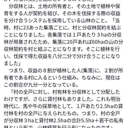
　分収林とは、土地の所有者と、その土地で植林や保
育をする人が契約を結び、その木を伐採する際の収益
を分け合うシステムを採用している山林のこと。「当
時、村に23あった集落ごとに、村と分収林契約を結ぶ
ことになりました。各集落では１戸あたり３haの分収
林が用意されたため、集落に20戸あれば60haの山の分
収林契約を村と結ぶことになります。そこに植林を行
い、伐採で得た収益を八分二分で分け合うことになり
ました」

　つまり、収益の８割が植林した人(集落)に、２割が所
有者である村に入るという仕組み。ちなみに、現在は
この割合が九分一分となっている。

　「村の全戸に対し、村有林を分収林として分配した
わけですが、さらに貸付林もありました。これも明治
時代に、馬や牛の採草地として、１戸あたり2.5haの貸
付林を村の全戸に与えられたもの。つまり、村の全戸
が分収林３haと貸付林2.5haの合計5.5ha＋若干の私有
林という形で、山林経営を行う形になったのです」