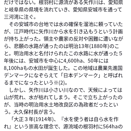
だけではない。根羽村に源流がある矢作川は、愛知県
と岐阜県の県境を流れていき、愛知県安城市を通って
三河湾に注ぐ。

　その安城市の台地では水の確保を溜池に頼っていた
が、江戸時代に矢作川から水を引き込もうという計画
が持ち上がった。領主や農家の反対や困難に遭いなが
ら、悲願の水路が通ったのは明治13年(1880年)のこ
と。明治用水と名付けられたこの水路に水が通った５
年後には、安城市を中心に4,600ha、50年には
8,100haもの水田が誕生した。この地域は農業先進国
デンマークになぞらえて「日本デンマーク」と呼ばれ
るまでになったという※(2)。

　しかし、矢作川は小さい川なので、天候によっては
山が荒れ、水が枯れてしまう。そこで立ち上がったの
が、当時の明治用水土地改良区の為政者だったとい
う。大久保村長が言う。

　「大正３年(1914年)、『水を使う者は自ら水を作
れ』という崇高な理念で、源流域の根羽村に564haの