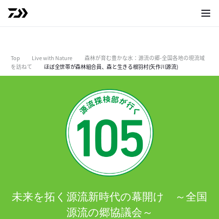
サイト
Top
Live with Nature
森林が育む豊かな水：源流の郷-全国各地の現流域
を訪ねて
ほぼ全世帯が森林組合員、森と生きる根羽村(矢作川源流)
未来を拓く源流新時代の幕開け ～全国
源流の郷協議会～