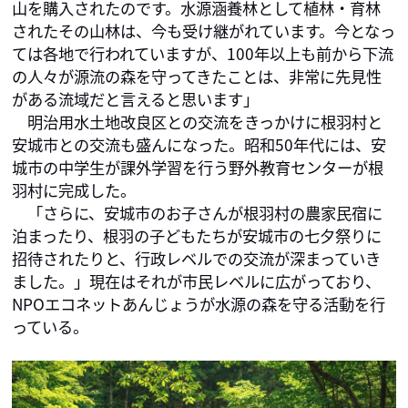
山を購入されたのです。水源涵養林として植林・育林
されたその山林は、今も受け継がれています。今となっ
ては各地で行われていますが、100年以上も前から下流
の人々が源流の森を守ってきたことは、非常に先見性
がある流域だと言えると思います」

　明治用水土地改良区との交流をきっかけに根羽村と
安城市との交流も盛んになった。昭和50年代には、安
城市の中学生が課外学習を行う野外教育センターが根
羽村に完成した。

　「さらに、安城市のお子さんが根羽村の農家民宿に
泊まったり、根羽の子どもたちが安城市の七夕祭りに
招待されたりと、行政レベルでの交流が深まっていき
ました。」現在はそれが市民レベルに広がっており、
NPOエコネットあんじょうが水源の森を守る活動を行
っている。