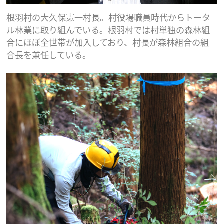
根羽村の大久保憲一村長。村役場職員時代からトータ
ル林業に取り組んでいる。根羽村では村単独の森林組
合にほぼ全世帯が加入しており、村長が森林組合の組
合長を兼任している。