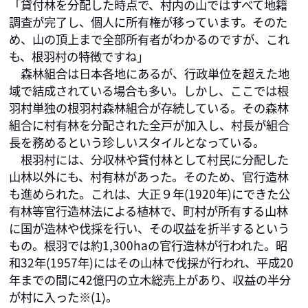
「貸付林を分配した時点で、村内の山ではすべて地籍
調査が完了し、個人に所有権が移っています。そのた
め、山の頂上まで全部所有者がわかるのですが、これ
も、根羽村の特徴ですね」

　森林組合は日本各地にあるが、行政単位を超えた地
域で結成されている場合も多い。しかし、ここでは根
羽村単独の根羽村森林組合が存続している。その森林
組合に村有林を分配された全戸が加入し、村長が組合
長を務めるという珍しいスタイルとなっている。

　根羽村には、分収林や貸付林として村民に分配した
山林以外にも、村有林があった。そのため、官行造林
も進められた。これは、大正９年(1920年)にできた公
有林等官行造林法による植林で、町村が所有する山林
に国が造林や伐採を行い、その収益を折半するという
もの。根羽では約1,300haの官行造林が行われた。昭
和32年(1957年)にはその山林で伐採が行われ、平成20
年までの間に42億円の立木総売上があり、収益の半分
が村に入った※(1)。
