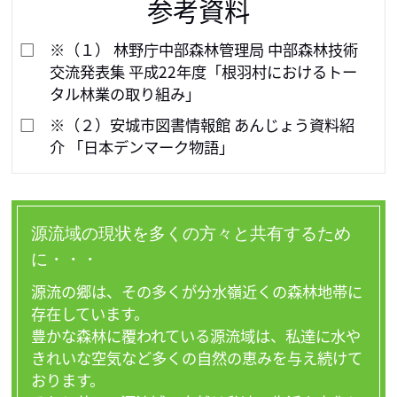
参考資料
※（１） 林野庁中部森林管理局 中部森林技術
交流発表集 平成22年度「根羽村におけるトー
タル林業の取り組み」
※（２）安城市図書情報館 あんじょう資料紹
介 「日本デンマーク物語」
源流域の現状を多くの方々と共有するため
に・・・
源流の郷は、その多くが分水嶺近くの森林地帯に
存在しています。 

豊かな森林に覆われている源流域は、私達に水や
きれいな空気など多くの自然の恵みを与え続けて
おります。 
