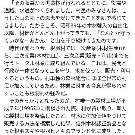
　「その収益から再造林が行われるとともに、役場や
道路、水道がつくられました。村民のみなさんは、こ
うした山の売上の恩恵を受けてきたことを肌で感じて
きました。だからこそ、昭和39年の木材輸入の自由化
以降、材価がどんどん下がってきても、『なんとか守っ
ていかな～あかん』と山を守り続けてきたのです」

　時代が変わり今、根羽村では一次産業(木材生産)か
ら、二次産業(木材加工)、三次産業(販売・利用)までを
行うトータル林業に取り組んでいる。これは、民間と
行政が一体となって山を守り、木を伐って、販売・利用
するというもの。村単独の森林組合にほぼ全世帯の村
民が加入しているため、林業に対する合意が得られや
すいことも根羽村の強みだ。

　そのきっかけとなったのが、村唯一の製材工場が平
成７年(1995年)に閉鎖された際、村が買い取り、新た
に製材工場を整備したこと。材木に付加価値をつけて
販売する方法を模索した結果、信州木材認証製品とな
った根羽スギや根羽ヒノキのブランド化に成功した。
