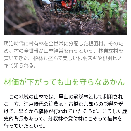
明治時代に村有林を全世帯に分配した根羽村。そのた
め、村の全世帯が山林経営を行うという、林業立村を
貫いてきた。植林も盛んで美しい根羽スギや根羽ヒノ
キで知られる。
材価が下がっても山を守らなあかん
　この地域の山林では、里山の薪炭林として利用され
る一方、江戸時代の篤農家・古橋源六郎らの影響を受
けて、早くから植林が行われていたそうだ。こうした歴
史的背景もあって、分収林や貸付林にこぞって植林を
行っていたという。
