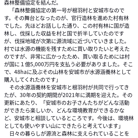
森林整備協定を結んだ。

　「森林整備協定の第一号が根羽村と安城市なので
す。その舞台となったのが、官行造林を進めた村有林
でした。先ほどお話しした通り、この村有林に国が造
林し、伐採した収益を村と国で折半していたのです
が、伐採地域が次第に源流域に近づいていきました。
村では水源の機能を残すために買い取りたいと考えた
のですが、非常に広かったため、買い取るためには村
が国に１億5,000万円を支払う必要がありました。そこ
で、48haに及ぶその山林を安城市が水源涵養林として
購入してくれたのです」

　その水源涵養林を安城市と根羽村が共同で行ってき
たが、30年の契約期間が2021年に満期を迎えた。その
更新にあたり、「安城市のお子さんたちがどんな活動
ができたら楽しいか、どんな環境教育ができるかな
ど、安城市と相談しているところです。今後は、環境林
としても使いやすい山にできたらと考えています」

　日々の暮らしが源流と森林に支えられていることを