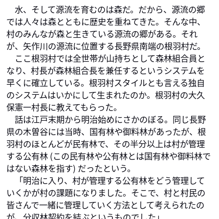
　水、そして源流を育むのは森だ。だから、源流の郷
では人々は森とともに歴史を重ねてきた。そんな中、
村のみんなが森と生きている源流の郷がある。それ
が、矢作川の源流に位置する長野県南端の根羽村だ。

　ここ根羽村では全世帯が山持ちとして森林組合員と
なり、村長が森林組合長を兼任するというシステムを
早くに確立している。根羽村スタイルとも言える独自
のシステムはいかにして生まれたのか。根羽村の大久
保憲一村長に教えてもらった。

　話は江戸末期から明治始めにさかのぼる。同じ長野
県の木曽谷には当時、国有林や御料林があったが、根
羽村のほとんどが民有林で、その半分以上は村が管理
する公有林 (この民有林や公有林とは国有林や御料林で
はない森林を指す) だったという。

　「明治に入り、村が管理する公有林をどう管理して
いくかが村の課題になりました。そこで、村と村民の
皆さんで一緒に管理していく方法として考えられたの
が、分収林契約を結ぶというものでした」
