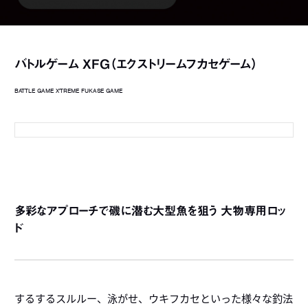
バトルゲーム XFG（エクストリームフカセゲーム）
BATTLE GAME X'TREME FUKASE GAME
6-42
6
4
多彩なアプローチで磯に潜む大型魚を狙う 大物専用ロッ
ド
するするスルルー、泳がせ、ウキフカセといった様々な釣法