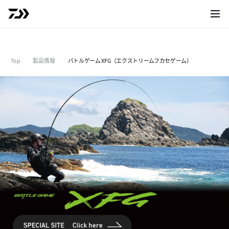
サイト
Top
製品情報
バトルゲーム XFG（エクストリームフカセゲーム）