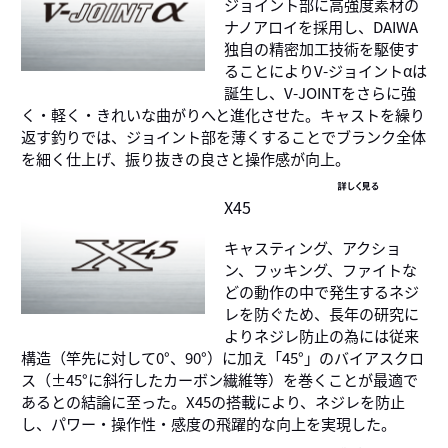
ジョイント部に高強度素材の
ナノアロイを採用し、DAIWA
独自の精密加工技術を駆使す
ることによりV-ジョイントαは
誕生し、V-JOINTをさらに強
く・軽く・きれいな曲がりへと進化させた。キャストを繰り
返す釣りでは、ジョイント部を薄くすることでブランク全体
を細く仕上げ、振り抜きの良さと操作感が向上。
詳しく見る
X45
キャスティング、アクショ
ン、フッキング、ファイトな
どの動作の中で発生するネジ
レを防ぐため、長年の研究に
よりネジレ防止の為には従来
構造（竿先に対して0°、90°）に加え「45°」のバイアスクロ
ス（±45°に斜行したカーボン繊維等）を巻くことが最適で
あるとの結論に至った。X45の搭載により、ネジレを防止
し、パワー・操作性・感度の飛躍的な向上を実現した。