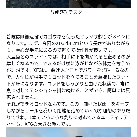
与那嶺功テスター
普段は剛徹遠投でカゴウキを使ったヒラマサ釣りがメインに
なります。まず、今回のXFGは4.2mという長さがありながら
も、重心が手元にあるので軽くて操作性が良いです。
大型魚とのファイトでは、相手に下を向かれると止めるのが
難しくなるので、できるだけ横に泳がせながら体力を奪うの
が理想です。XFGは、曲げ込むことでパワーを発揮するなの
で、大型魚が相手でもロッドを立てることを意識したファイ
トが肝になります。ロッドをしっかりと曲げた状態で、常に
魚に対してテンションを掛け続けることができ、簡単には反
転されません。
それができるロッドなんです。この「曲げた状態」をキープ
しながらリールを巻いて距離を詰めていくのが理想のやり取
りですね。1本でいろいろな釣りに対応できるユーティリテ
ィ性も、XFGの大きな魅力です。