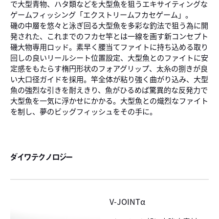
で大型青物、ハタ類などを大型魚を狙うエキサイティングな
ゲームフィッシング「エクストリームフカセゲーム」。
磯の中層を悠々と泳ぎ回る大型魚を多彩な釣法で狙う為に開
発された、これまでのフカセ竿とは一線を画す新コンセプト
磯大物専用ロッド。素早く腰当てファイトに持ち込める取り
回しの良いリールシート位置設定、大型魚とのファイトに安
定感をもたらす楕円形状のフォアグリップ、太糸の捌きが良
い大口径ガイドを採用。竿全体が粘り強く曲がり込み、大型
魚の強烈な引きを耐えきり、魚がひるめば驚異的な反発力で
大型魚を一気に浮かせにかかる。大型魚との熾烈なファイト
を制し、夢のビッグフィッシュをその手に。
ダイワテクノロジー
V-JOINTα