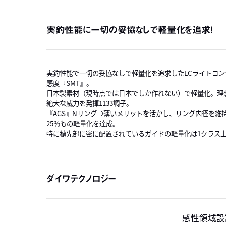
実釣性能に一切の妥協なしで軽量化を追求！
実釣性能で一切の妥協なしで軽量化を追求したLCライトコンセ
感度『SMT』。
日本製素材（現時点では日本でしか作れない）で軽量化。理想の
絶大な威力を発揮1133調子。
『AGS』Nリング⇒薄いメリットを活かし、リング内径を維
25％もの軽量化を達成。
特に穂先部に密に配置されているガイドの軽量化は1クラス
ダイワテクノロジー
感性領域設