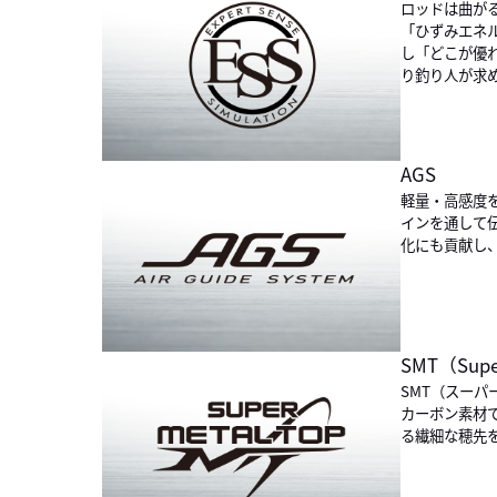
ロッドは曲が
「ひずみエネ
し「どこが優
り釣り人が求
AGS
軽量・高感度
インを通して
化にも貢献し
SMT（Supe
SMT（スー
カーボン素材
る繊細な穂先