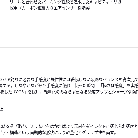
リールと合わせたパーミング性能を追求したキャビティトリガー
採用（カーボン繊維入りエアセンサー樹脂製
ワハギ釣りに必要な手感度と操作性には妥協しない最適なバランスを高次元
揮する。しなやかながらも手感度に優れ、使った瞬間、「軽さは感度」を実
載した『AGS』を採用、軽量化のみならず更なる感度アップとシャープな操
上
な肉をそぎ取り、スリム化をはかればより素材をダイレクトに感じられ感度と
ビティ構造という画期的な形状により軽量化とグリップ性を両立。