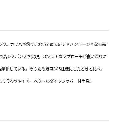
Nリング。カワハギ釣りにおいて最大のアドバンテージとなる高
採用で高レスポンスを実現。超ソフトなアプローチが食い渋りに
軽量化している。そのため既存AGS仕様にしたときと比べ、
より食わせやすく。ベクトルダイワジッパー付竿袋。
）