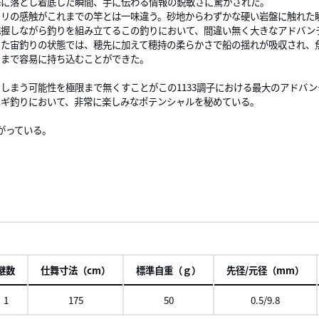
海に落とし着底した瞬間、手に伝わる情報の鋭敏さに驚かされた。
モリの感触がこれまでの竿とは一味違う。砂地からわずかな硬い岩盤に触れた
把握しながら釣りを組み立てるこの釣りにおいて、間違い無く大きなアドバン
った宙釣りの状態では、穂先に加えて穂持の柔らかさで船の揺れが吸収され、
リまで容易に持ち込むことができた。
しまう可能性を極限まで無くすことがこの1133調子における最大のアドバ
ハギ釣りにおいて、非常に楽しみなポテンシャルを秘めている。
がっている。
継数
仕舞寸法（cm）
標準自重（ｇ）
先径/元径（mm）
1
175
50
0.5/9.8