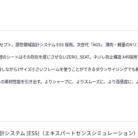
プト。感性領域設計システム ESS 採用。次世代『AGS』 薄肉・軽量の
シートはその存在を感じさせないZERO_SEAT。ネジレ防止構造 X45
持しながら1サイズ小さいフレームを使うことができるダウンサイジングでも
上の素材性能を引き出す。よりシャープに、よりスムーズに、より高感度に、
計システム [ESS]（エキスパートセンスシミュレーション