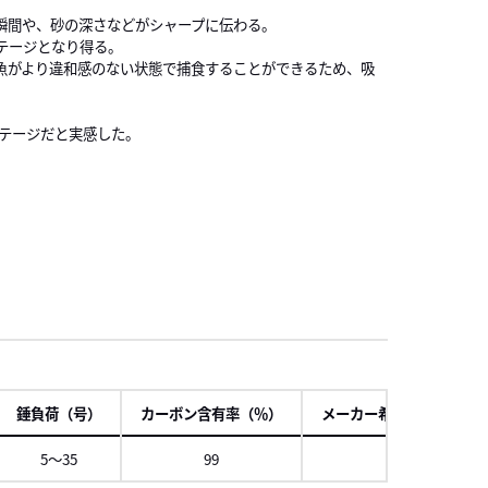
瞬間や、砂の深さなどがシャープに伝わる。
テージとなり得る。
魚がより違和感のない状態で捕食することができるため、吸
ンテージだと実感した。
項
錘負荷（号）
カーボン含有率（％）
メーカー希望本体価格（
5～35
99
87,500