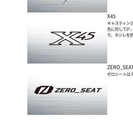
X45
キャスティン
先に対して0°
り、ネジレを
ZERO_SEA
ゼロシートは