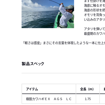
まず仕掛けを
海底に触るオ
海底の形状を
オモリを背負
い込みのアタ
アタリを弾いて
最盛期のカワ
「軽さは感度」まさにその言葉を体現したような一本に仕上
製品スペック
アイテム
全長（m）
極鋭カワハギＥＸ ＡＧＳ ＬＣ
1.75