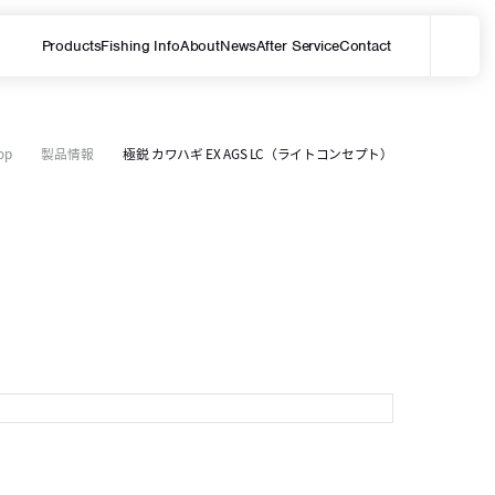
Products
Fishing Info
About
News
After Service
Contact
メ
サイト内を検索する
op
製品情報
極鋭 カワハギ EX AGS LC（ライトコンセプト）
L