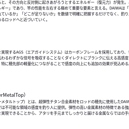
ると、その方向と反対側に起きあがろうとするエネルギー（復元力）が発生。
ルギー」であり、竿の性能を左右する極めて重要な要素と言える。DAIWAは
れているか」「どこが足りないか」を数値で明確に把握するだけでなく、釣り
めるロッドへと近づいていく。
を実現するAGS（エアガイドシステム）はカーボンフレームを採用しており、
伝わるわずかな信号を吸収することなくダイレクトにブランクに伝える高感度
、特に穂先部の軽量化につながることで感度の向上にも追加の効果が見込める
rMetalTop）
パーメタルトップ）とは、超弾性チタン合金素材をロッドの穂先に使用したDA
では不可能な領域の感度を釣り人に提供。弾性の高い金属素材の特徴である強
を実現できることから、アタリを手元までしっかりと届ける金属ならではの手