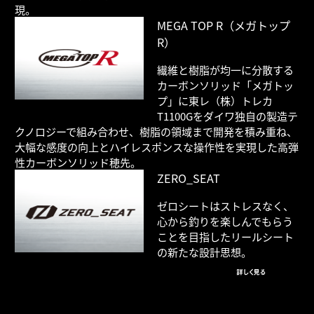
現。
MEGA TOP R（メガトップ
R）
繊維と樹脂が均一に分散する
カーボンソリッド「メガトッ
プ」に東レ（株）トレカ
T1100Gをダイワ独自の製造テ
クノロジーで組み合わせ、樹脂の領域まで開発を積み重ね、
大幅な感度の向上とハイレスポンスな操作性を実現した高弾
性カーボンソリッド穂先。
ZERO_SEAT
ゼロシートはストレスなく、
心から釣りを楽しんでもらう
ことを目指したリールシート
の新たな設計思想。
詳しく見る