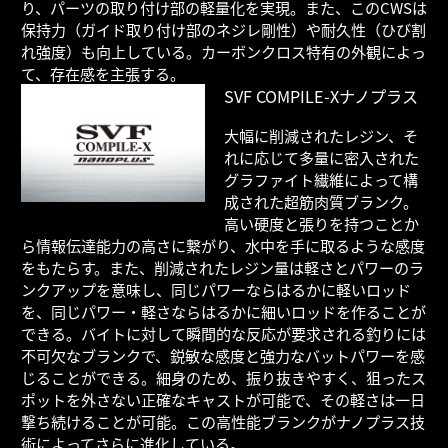
り、パーツの取り付け部の軽量化を実現。また、このCWSは
保持力（ガイド取り付け部のネジレ剛性）や耐久性（ひび割
れ強度）も向上している。カーボンクロス特有の外観によっ
て、存在感を主張する。
SVF COMPILE-Xナノプラス
大幅に削減されたレジン、そ
れに応じて多量に密入された
グラファイト繊維によって構
成された超筋肉質ブランク。
高い硬度と張りを持つことか
ら情報伝達能力の高さに繋がり、水中を手に取るような感度
をもたらす。また、削減されたレジン量は軽さとパワーのラ
ンクアップを意味し、同じパワーならはるかに軽いロッド
を、同じパワー・軽さならはるかに細いロッドを作ることが
できる。バイトに対して瞬間的な反応が要求される釣りには
不可欠なブランクで、鋭敏な感度と強力なバットパワーを感
じることができる。細身のため、振り抜きやすく、狙ったス
ポットを外さない正確なキャストが可能で、その軽さは一日
撃ち続けることが可能。この高性能ブランクがナノプラス技
術によってさらに進化している。