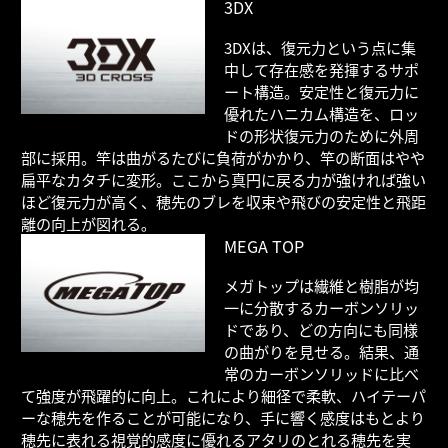
3DX
3DXは、復元力という点に集
中して存在感を発揮するサポ
ート構造。安定性と復元力に
優れたハニカム構造を、ロッ
ドの形状復元力のために外周
部に採用。竿は曲がるたびに負荷がかかり、竿の断面はやや
扁平なカタチに変形。ここから真円に戻る力が強ければ強い
ほど復元力が高く、穂先のブレを収束や飛びの安定性と飛距
離の向上が図れる｡
MEGA TOP
メガトップは繊維と樹脂が均
一に分散するカーボンソリッ
ドであり、どの方向にも同様
の曲がりを見せる。結果、通
常のカーボンソリッドに比べ
て強度が飛躍的に向上。これにより細径で柔軟、ハイテーパ
ーな穂先を作ることが可能になり、手に響く感度はもとより
穂先に表れる視覚的感度に優れるアタリのとれる穂先を実