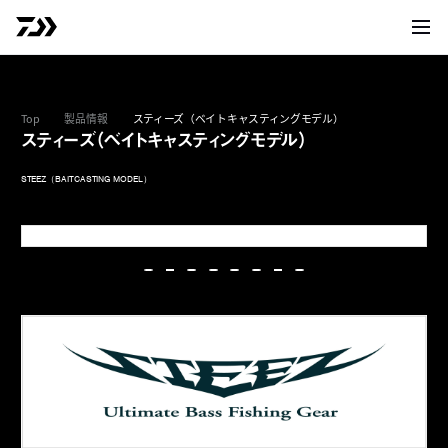
サイト
Top
製品情報
スティーズ（ベイトキャスティングモデル）
スティーズ（ベイトキャスティングモデル）
STEEZ（BAITCASTING MODEL）
C
S
C64L-SV･ST･BF
S
C
S
S
-
-
S