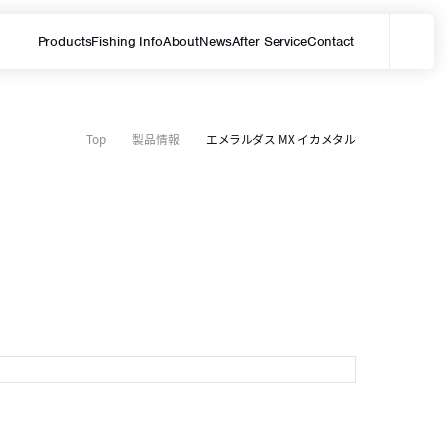
Products
Fishing Info
About
News
After Service
Contact
メ
サイト内を検索する
Top
製品情報
エメラルダス MX イカメタル
O
S
O