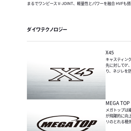
まるでワンピース V-JOINT、軽量性とパワーを融合 HVF
ダイワテクノロジー
X45
キャスティン
先に対して0°
り、ネジレを
MEGA TOP
メガトップは
が飛躍的に向
リのとれる穂