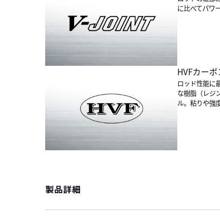
に比べてパワ
HVFカーボ
ロッド性能に
な樹脂（レジ
ル。粘りや強
製品詳細