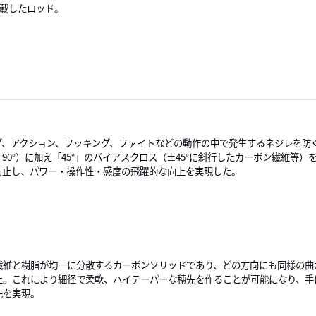
も搭載したロッド。
グ、アクション、フッキング、ファイトなどの動作の中で発生するネジレを防
、90°）に加え「45°」のバイアスクロス（±45°に斜行したカーボン繊維等
防止し、パワー・操作性・感度の飛躍的な向上を実現した。
繊維と樹脂が均一に分散するカーボンソリッドであり、どの方向にも同様の曲
上。これにより細径で柔軟、ハイテーパーな穂先を作ることが可能になり、手
先を実現。