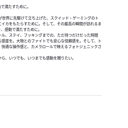
S
動で満たすために。
N
Aが世界に先駆けて立ち上げた、スクイッド・ゲーミングのト
にイカをもたらすために。そして、その最高の瞬間が訪れるま
を、感動で満たすために。
ール、ステイ、フッキングまでの、ただ待つだけだった時間
る感度を。大物とのファイトでも安心な信頼感を。そして、ト
、快適な操作感と、カメラロールで映えるフォトジェニックさ
から、いつでも、いつまでも感動を贈りたい。