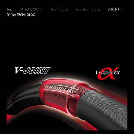
Top
DAIWAについて
Technology
Rod Technology
V-JOINT：
DAIWA TECHNOLOG