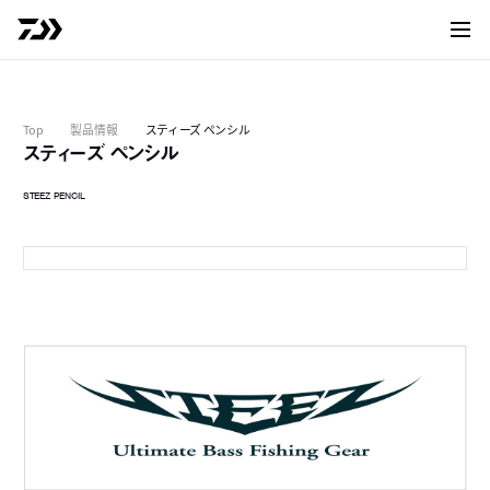
サイト
Top
製品情報
スティーズ ペンシル
スティーズ ペンシル
STEEZ PENCIL
ワカサギ
V