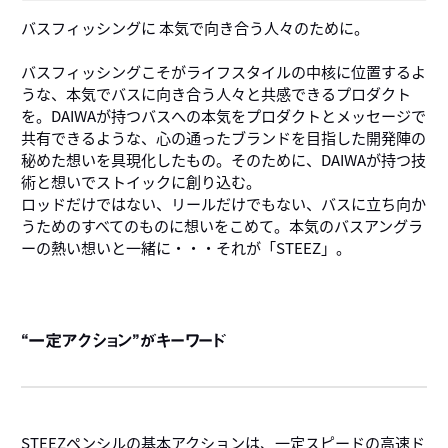
V
バスフィッシングに 本気で向き合う人々のために。
V
バスフィッシングこそがライフスタイルの中核に位置するよ
うな、本気でバスに向き合う人々と共感できるプロダクト
を。DAIWAが持つバスへの本気をプロダクトとメッセージで
共有できるような、心の通ったブランドを目指した開発陣の
秘めた想いを具現化したもの。そのために、DAIWAが持つ技
術と想いでストイックに創り込む。
ロッドだけではない、リールだけでもない、バスに立ち向か
うためのすべてのものに想いをこめて。本気のバスアングラ
ーの熱い想いと一緒に・・・それが「STEEZ」。
“一定アクション”がキーワード
STEEZペンシルの基本アクションは、一定スピードの高速ド