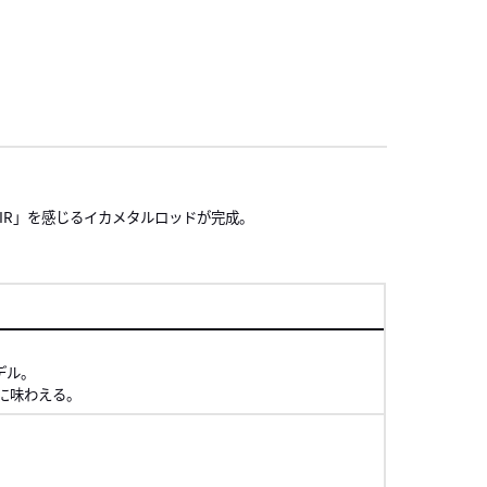
AIR」を感じるイカメタルロッドが完成。
項
デル。
に味わえる。