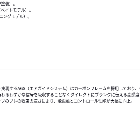
ジ塗装）。
ガー（ベイトモデル）。
ニングモデル）。
を実現するAGS（エアガイドシステム）はカーボンフレームを採用しており、
伝わるわずかな信号を吸収することなくダイレクトにブランクに伝える高感度
ップのブレの収束の速さにより、飛距離とコントロール性能が大幅に向上。