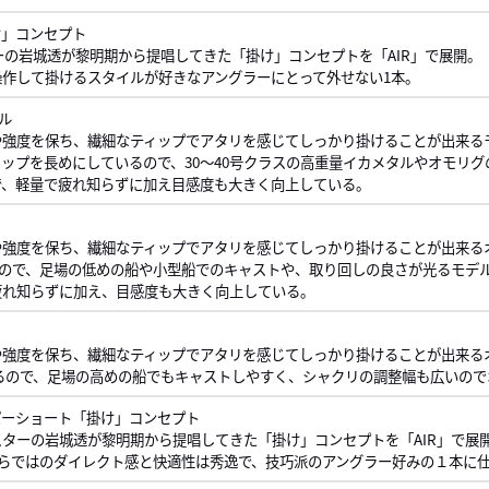
け」コンセプト
ターの岩城透が黎明期から提唱してきた「掛け」コンセプトを「AIR」で展開。
作して掛けるスタイルが好きなアングラーにとって外せない1本。
ル
や強度を保ち、繊細なティップでアタリを感じてしっかり掛けることが出来る
ップを長めにしているので、30～40号クラスの高重量イカメタルやオモリ
ので、軽量で疲れ知らずに加え目感度も大きく向上している。
や強度を保ち、繊細なティップでアタリを感じてしっかり掛けることが出来る
いるので、足場の低めの船や小型船でのキャストや、取り回しの良さが光るモデ
疲れ知らずに加え、目感度も大きく向上している。
や強度を保ち、繊細なティップでアタリを感じてしっかり掛けることが出来る
いるので、足場の高めの船でもキャストしやすく、シャクリの調整幅も広いの
パーショート「掛け」コンセプト
ターの岩城透が黎明期から提唱してきた「掛け」コンセプトを「AIR」で展
ッドならではのダイレクト感と快適性は秀逸で、技巧派のアングラー好みの１本に