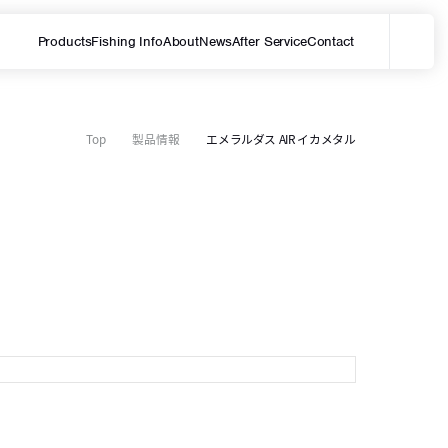
Products
Fishing Info
About
News
After Service
Contact
メ
サイト内を検索する
Top
製品情報
エメラルダス AIR イカメタル
N
S
O