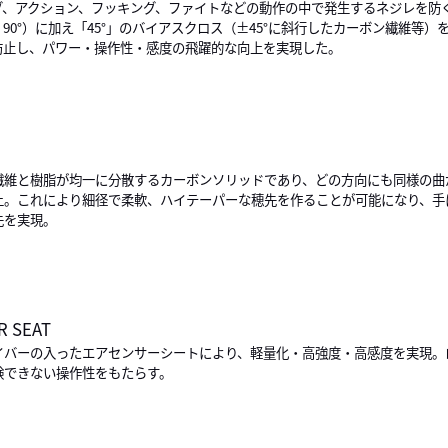
グ、アクション、フッキング、ファイトなどの動作の中で発生するネジレを防
、90°）に加え「45°」のバイアスクロス（±45°に斜行したカーボン繊維等
防止し、パワー・操作性・感度の飛躍的な向上を実現した。
繊維と樹脂が均一に分散するカーボンソリッドであり、どの方向にも同様の曲
上。これにより細径で柔軟、ハイテーパーな穂先を作ることが可能になり、手
先を実現。
R SEAT
イバーの入ったエアセンサーシートにより、軽量化・高強度・高感度を実現。
験できない操作性をもたらす。