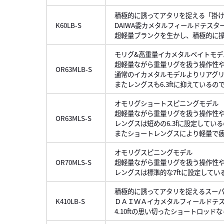
積極的に誘ってアタリを捉える「掛
K60LB-S
DAIWA委カメタルフィールドテス
超軽量ブランクを生かし、積極的に操
モリグ&高重量イカメタルベイトモデ
超軽量ながら重量リグを扱う操作性
OR63MLB-S
通常のイカメタルモデルよりリアグリ
またレングスも6.3ftに抑えている
オモリグショートスピニングモデル
超軽量ながら重量リグを扱う操作性
OR63MLS-S
レングスは短めの6.3fに設定して
またショートレングスにより軽量で
オモリグスピニングモデル
OR70MLS-S
超軽量ながら重量リグを扱う操作性
レングスは標準的な7ftに設定して
積極的に誘ってアタリを捉えるスー
K410LB-S
ＤＡＩＷＡイカメタルフィールドテス
4.10ftの思い切ったショートロ