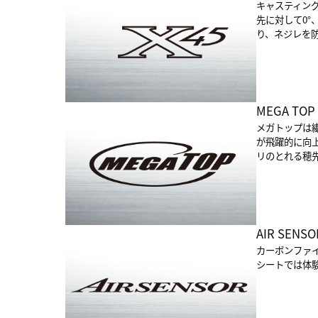
キャスティン
先に対して0°
り、ネジレを
MEGA TOP
メガトップは
が飛躍的に向
リのとれる穂
AIR SENSO
カーボンファ
シートでは体