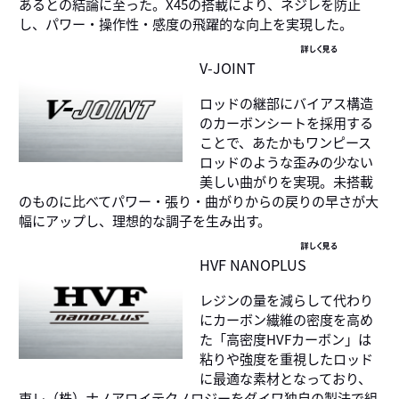
あるとの結論に至った。X45の搭載により、ネジレを防止
し、パワー・操作性・感度の飛躍的な向上を実現した。
詳しく見る
V-JOINT
ロッドの継部にバイアス構造
のカーボンシートを採用する
ことで、あたかもワンピース
ロッドのような歪みの少ない
美しい曲がりを実現。未搭載
のものに比べてパワー・張り・曲がりからの戻りの早さが大
幅にアップし、理想的な調子を生み出す。
詳しく見る
HVF NANOPLUS
レジンの量を減らして代わり
にカーボン繊維の密度を高め
た「高密度HVFカーボン」は
粘りや強度を重視したロッド
に最適な素材となっており、
東レ（株）ナノアロイテクノロジーをダイワ独自の製法で組