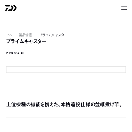
サイト
Top
製品情報
プライムキャスター
プライムキャスター
PRIME CASTER
30-405
3
4
上位機種の機能を携えた、本格遠投仕様の並継投げ竿。