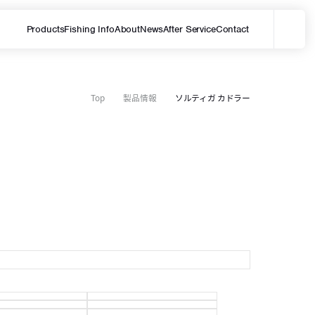
Products
Fishing Info
About
News
After Service
Contact
メ
サイト内を検索する
Top
製品情報
ソルティガ カドラー
1
1
1
1