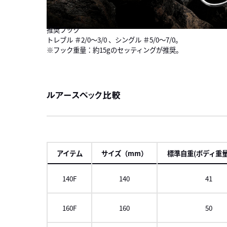
推奨フック
トレブル ＃2/0～3/0 、シングル ＃5/0～7/0。
※フック重量：約15gのセッティングが推奨。
ルアースペック比較
アイテム
サイズ（mm）
標準自重(ボディ重量
140F
140
41
160F
160
50