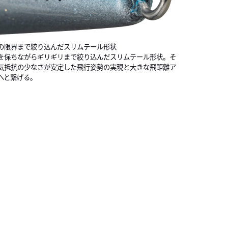
2
1
1
の限界まで絞り込んだスリムテール形状
を保ちながらギリギリまで絞り込んだスリムテール形状。そ
気抵抗の少なさが安定した飛行姿勢の実現と大きな飛距離ア
へと繋げる。
1
1
1
1
2
1
2