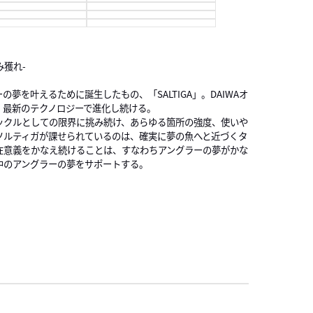
1
1
1
掴み獲れ-
夢を叶えるために誕生したもの、「SALTIGA」。DAIWAオ
、最新のテクノロジーで進化し続ける。
1
ックルとしての限界に挑み続け、あらゆる箇所の強度、使いや
ソルティガが課せられているのは、確実に夢の魚へと近づくタ
在意義をかなえ続けることは、すなわちアングラーの夢がかな
1
中のアングラーの夢をサポートする。
1
1
1
1
1