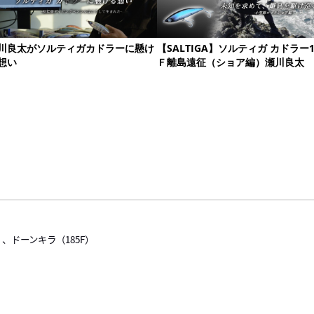
）、ドーンキラ（185F）