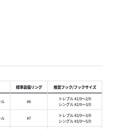
2
2
2
2
2
項
標準装備リング
推奨フック/フックサイズ
トレブル #1/0～2/0
シル
#6
シングル #2/0～3/0
トレブル #2/0～3/0
シル
#7
シングル #3/0～5/0