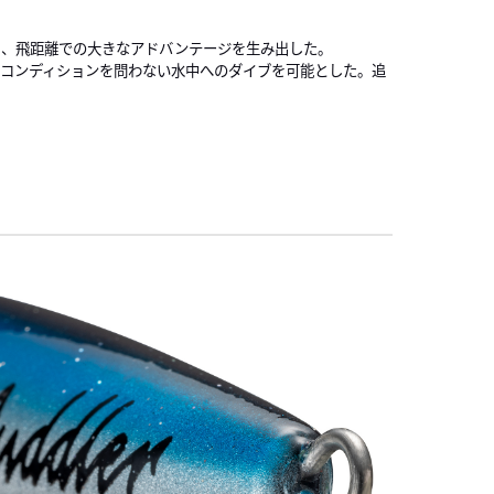
り、飛距離での大きなアドバンテージを生み出した。
1
1
のコンディションを問わない水中へのダイブを可能とした。追
1
1
2
2
2
2
2
2