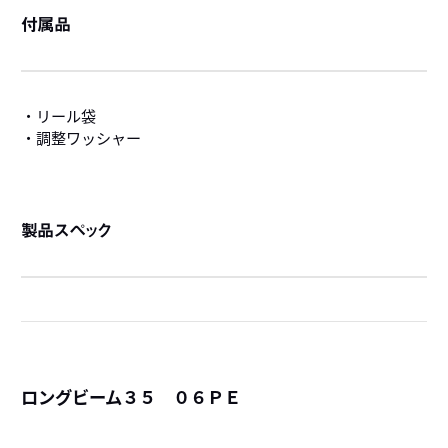
付属品
・リール袋
・調整ワッシャー
製品スペック
ロングビーム３５ ０６ＰＥ
詳