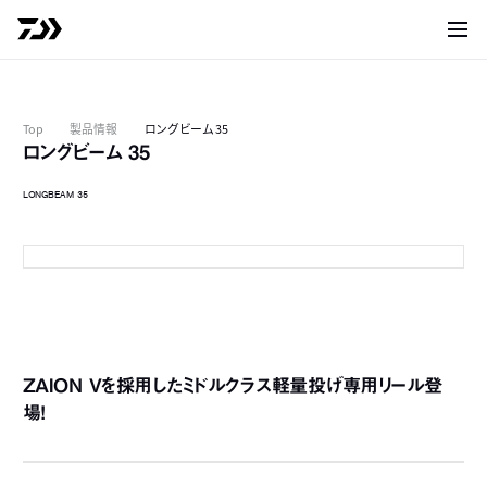
サイト
Top
製品情報
ロングビーム 35
ロングビーム 35
LONGBEAM 35
06PE
0
0
0
ZAION Vを採用したミドルクラス軽量投げ専用リール登
0
場！
0