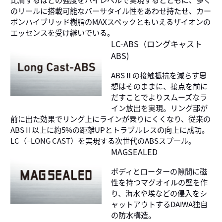
のリールに搭載可能なバーサタイル性をあわせ持たせ、カー
ボンハイブリッド樹脂のMAXスペックともいえるザイオンの
エッセンスを受け継いでいる。
LC-ABS（ロングキャスト
ABS)
ABSⅡの接触抵抗を減らす思
想はそのままに、接点を前に
だすことでよりスムーズなラ
イン放出を実現。リング部が
前に出た効果でリング上にラインが乗りにくくなり、従来の
ABSⅡ以上に約5%の距離UPとトラブルレスの向上に成功。
LC（=LONG CAST）を実現する次世代のABSスプール。
MAGSEALED
ボディとローターの隙間に磁
性を持つマグオイルの壁を作
り、海水や埃などの侵入をシ
ャットアウトするDAIWA独自
の防水構造。