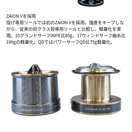
ZAION Vを採用
投げ専用リールでは初のZAION Vを採用。強度をキープしな
がら、従来の同クラス投専用リールと比較し、軽量化を実
現。15グランドサーフ06PE比85g、17ウィンドサーフ細糸比
100gの軽量化。QDではパワーサーフQD比75g軽量化。