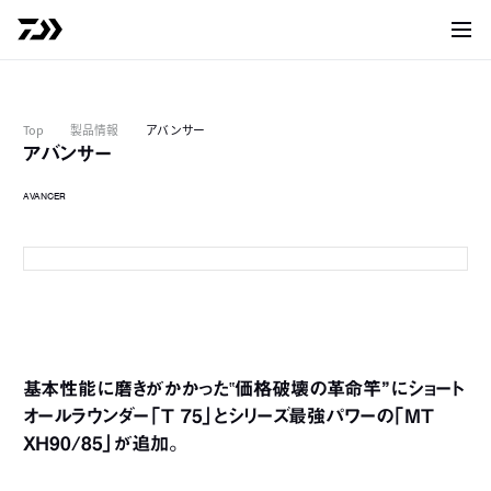
サイト
Top
製品情報
アバンサー
アバンサー
AVANCER
T 85
8
基本性能に磨きがかかった‟価格破壊の革命竿”にショート
オールラウンダー「T 75」とシリーズ最強パワーの「MT
XH90/85」が追加。