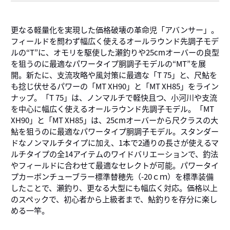
更なる軽量化を実現した価格破壊の革命児「アバンサー」。
フィールドを問わず幅広く使えるオールラウンド先調子モデ
ルの“T”に、オモリを駆使した瀬釣りや25cmオーバーの良型
を狙うのに最適なパワータイプ胴調子モデルの“MT”を展
開。新たに、支流攻略や風対策に最適な「T 75」と、尺鮎を
も捻じ伏せるパワーの「MT XH90」と「MT XH85」をライン
ナップ。「T 75」は、ノンマルチで軽快且つ、小河川や支流
を中心に幅広く使えるオールラウンド先調子モデル。「MT
XH90」と「MT XH85」は、25cmオーバーから尺クラスの大
鮎を狙うのに最適なパワータイプ胴調子モデル。スタンダー
ドなノンマルチタイプに加え、1本で2通りの長さが使えるマ
ルチタイプの全14アイテムのワイドバリエーションで、釣法
やフィールドに合わせて最適なセレクトが可能。パワータイ
プカーボンチューブラー標準替穂先（-20ｃｍ）を標準装備
したことで、瀬釣り、更なる大型にも幅広く対応。価格以上
のスペックで、初心者から上級者まで、鮎釣りを存分に楽し
める一竿。