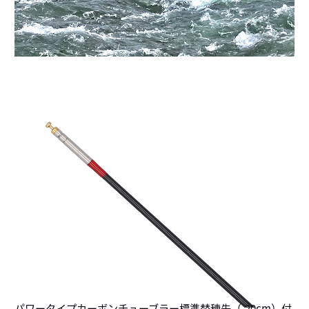
パワータイプカーボンチューブラー標準替穂先（-20cm）付