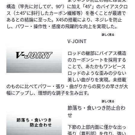
構造（竿先に対して0°、90°）に加え「45°」のバイアスクロ
ス（±45°に斜行したカーボン繊維等）を巻くことが最適で
あるとの結論に至った。X45の搭載により、ネジレを防止
し、パワー・操作性・感度の飛躍的な向上を実現した。
詳しく見る
V-JOINT
ロッドの継部にバイアス構造
のカーボンシートを採用する
ことで、あたかもワンピース
ロッドのような歪みの少ない
美しい曲がりを実現。未搭載
のものに比べてパワー・張り・曲がりからの戻りの早さが大
幅にアップし、理想的な調子を生み出す。
詳しく見る
節落ち・食いつき防止合わ
せ
下節の上部内面に僅かな出っ
張り（異形部）を作り、強い