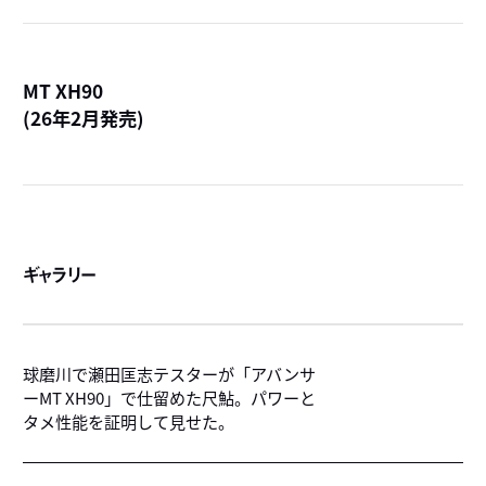
MT XH90
(26年2月発売)
詳
ギャラリー
球磨川で瀬田匡志テスターが「アバンサ
ーMT XH90」で仕留めた尺鮎。パワーと
タメ性能を証明して見せた。