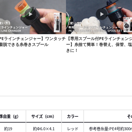
準自重（g）
サイズ（cm）
カラー
そ
約19
約Φ6.0×4.1
レッド
参考巻糸量:PE4号約30