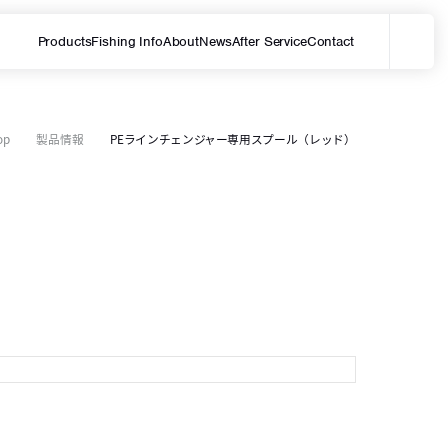
Products
Fishing Info
About
News
After Service
Contact
メ
サイト内を検索する
P
P
op
製品情報
PEラインチェンジャー専用スプール（レッド）