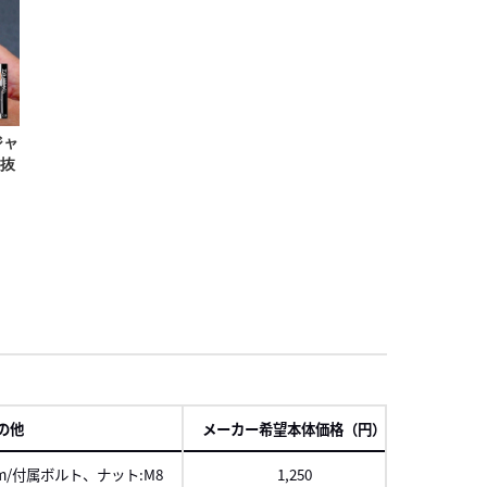
項
の他
メーカー希望本体価格（円）
JA
0m/付属ボルト、ナット:M8
1,250
45501332