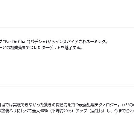
as De Chat"(パデシャ)からインスパイアされネーミング。
ーとの相乗効果でスレたターゲットを魅了する。
処理では実現できなかった驚きの貫通力を持つ表面処理テクノロジー。ハリの
の塗装ハリに比べて最大40％（平均約20％）アップ（当社比）し、今まで合