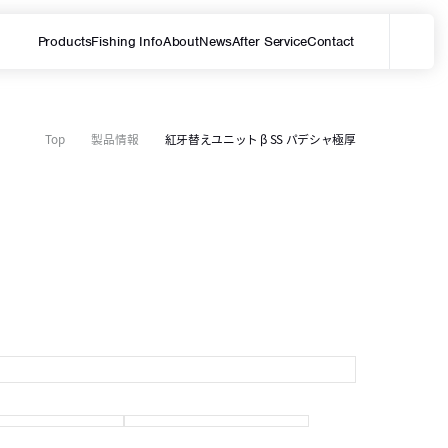
Products
Fishing Info
About
News
After Service
Contact
メ
サイト内を検索する
Top
製品情報
紅牙替えユニット β SS パデシャ極厚