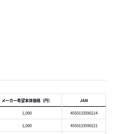
項
メーカー希望本体価格（円）
JAN
1,000
4550133590214
1,000
4550133590221