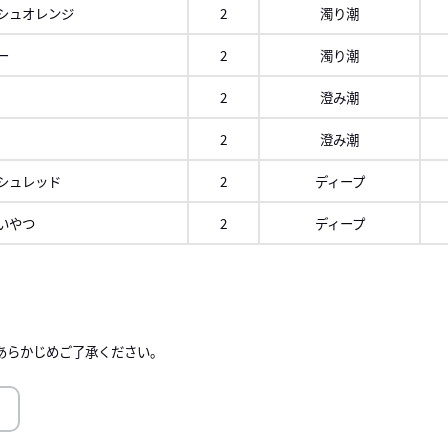
シュオレンジ
2
濁り潮
ー
2
濁り潮
2
澄み潮
2
澄み潮
シュレッド
2
ディープ
いやつ
2
ディープ
ロール
右に
あらかじめご了承ください。