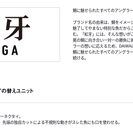
鯛に魅せられたすべてのアングラ
ブランド名の由来は、鯛をイメージ
魅了してやまない特別な魚だから
む。「紅牙」には、そんな想いが
尾の鯛に向き合い一対一の勝負に
ラーの想いに応えるため、DAIW
鯛に魅せられたすべてのアングラ
続ける。
イの替えユニット
リーネクタイ。
、先端の独自カットによる不規則な動きがスレた魚にも口を使わせる。