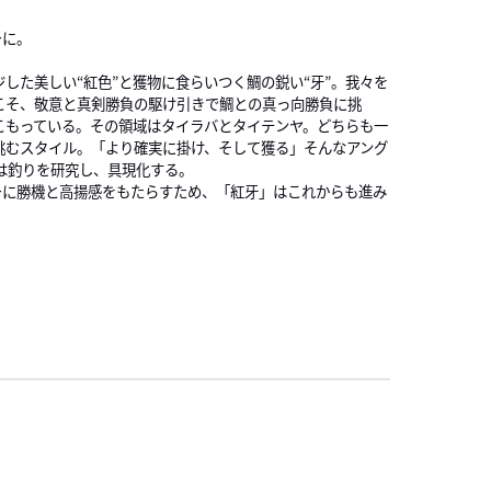
(
ーに。
した美しい“紅色”と獲物に食らいつく鯛の鋭い“牙”。我々を
こそ、敬意と真剣勝負の駆け引きで鯛との真っ向勝負に挑
こもっている。その領域はタイラバとタイテンヤ。どちらも一
挑むスタイル。「より確実に掛け、そして獲る」そんなアング
Aは釣りを研究し、具現化する。
ーに勝機と高揚感をもたらすため、「紅牙」はこれからも進み