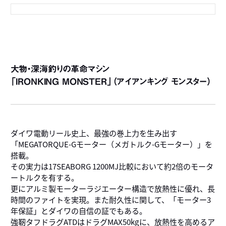
1
1
1
1
大物・深海釣りの革命マシン
「IRONKING MONSTER」（アイアンキング モンスター）
1
ダイワ電動リール史上、最強の巻上力を生み出す
「MEGATORQUE-Gモーター（メガトルク-Gモーター）」を
搭載。
その実力は17SEABORG 1200MJ比較において約2倍のモータ
ートルクを有する。
更にアルミ製モーターラジエーター構造で放熱性に優れ、長
時間のファイトを実現。また耐久性に関して、「モーター3
年保証」とダイワの自信の証でもある。
強靭タフドラグATDはドラグMAX50kgに、放熱性を高めるア