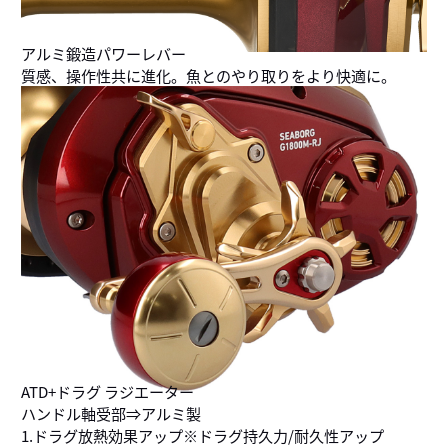
アルミ鍛造パワーレバー
質感、操作性共に進化。魚とのやり取りをより快適に。
ATD+ドラグ ラジエーター
ハンドル軸受部⇒アルミ製
1.ドラグ放熱効果アップ※ドラグ持久力/耐久性アップ