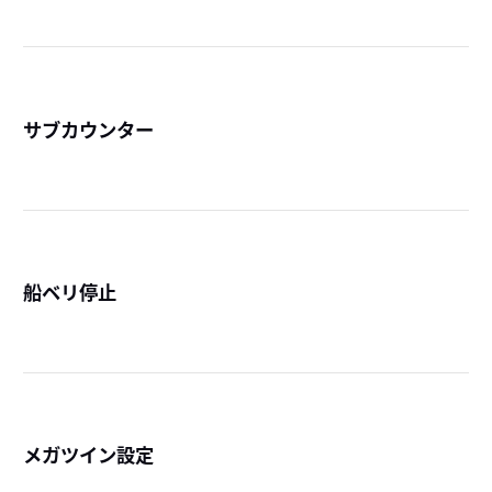
サブカウンター
詳
船ベリ停止
詳
メガツイン設定
詳