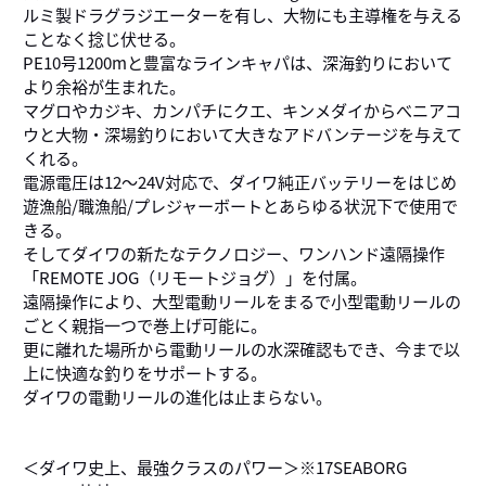
ルミ製ドラグラジエーターを有し、大物にも主導権を与える
ことなく捻じ伏せる。
PE10号1200mと豊富なラインキャパは、深海釣りにおいて
より余裕が生まれた。
マグロやカジキ、カンパチにクエ、キンメダイからべニアコ
ウと大物・深場釣りにおいて大きなアドバンテージを与えて
くれる。
電源電圧は12～24V対応で、ダイワ純正バッテリーをはじめ
遊漁船/職漁船/プレジャーボートとあらゆる状況下で使用で
きる。
そしてダイワの新たなテクノロジー、ワンハンド遠隔操作
「REMOTE JOG（リモートジョグ）」を付属。
遠隔操作により、大型電動リールをまるで小型電動リールの
ごとく親指一つで巻上げ可能に。
更に離れた場所から電動リールの水深確認もでき、今まで以
上に快適な釣りをサポートする。
ダイワの電動リールの進化は止まらない。
＜ダイワ史上、最強クラスのパワー＞※17SEABORG