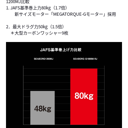
1200MJ比較
1. JAFS基準巻上力80kg（1.7倍）
新サイズモーター「MEGATORQUE-Gモーター」採用
2．最大ドラグ力50kg（1.5倍）
＊大型カーボンワッシャー9枚