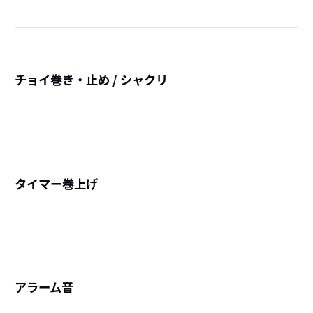
チョイ巻き・止め / シャクリ
詳
タイマー巻上げ
詳
アラーム音
詳