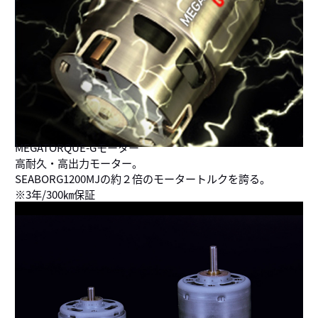
MEGATORQUE-Gモーター
高耐久・高出力モーター。
SEABORG1200MJの約２倍のモータートルクを誇る。
※3年/300㎞保証