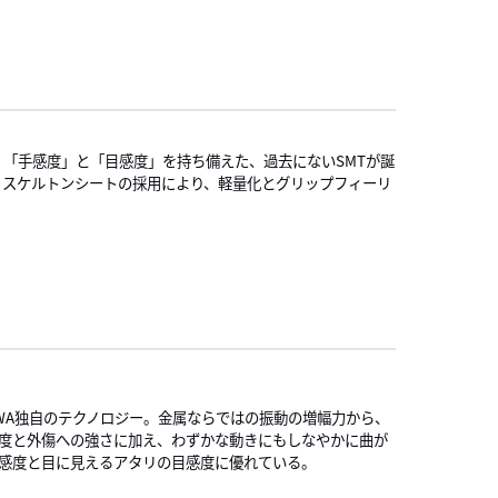
「手感度」と「目感度」を持ち備えた、過去にないSMTが誕
。スケルトンシートの採用により、軽量化とグリップフィーリ
IWA独自のテクノロジー。金属ならではの振動の増幅力から、
度と外傷への強さに加え、わずかな動きにもしなやかに曲が
感度と目に見えるアタリの目感度に優れている。