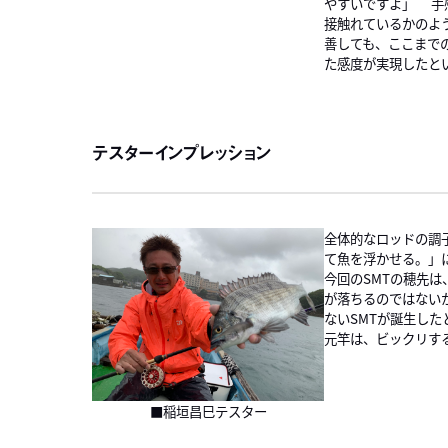
やすいですよ」 手
接触れているかのよ
善しても、ここまで
た感度が実現したと
テスターインプレッション
全体的なロッドの調子
て魚を浮かせる。」
今回のSMTの穂先
が落ちるのではない
ないSMTが誕生した
元竿は、ビックリす
■稲垣昌巳テスター