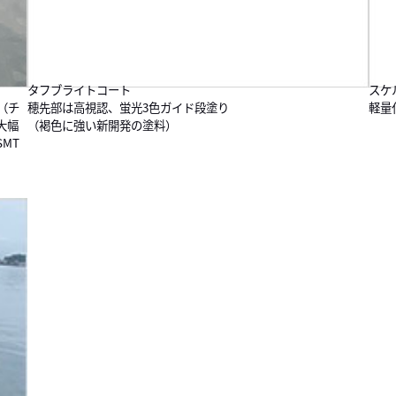
タフブライトコート
スケ
（チ
穂先部は高視認、蛍光3色ガイド段塗り
軽量
大幅
（褐色に強い新開発の塗料）
MT