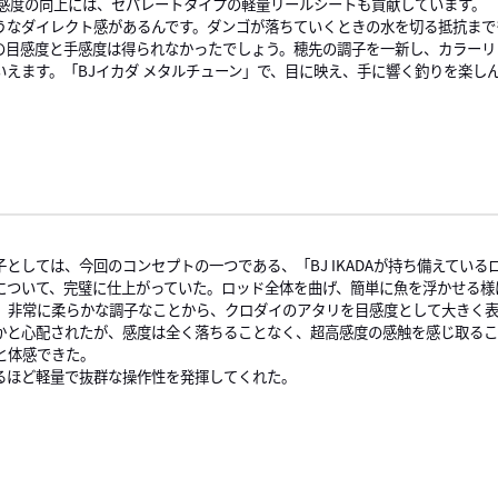
感度の向上には、セパレートタイプの軽量リールシートも貢献しています。 「
うなダイレクト感があるんです。ダンゴが落ちていくときの水を切る抵抗まで
の目感度と手感度は得られなかったでしょう。穂先の調子を一新し、カラーリ
いえます。「BJイカダ メタルチューン」で、目に映え、手に響く釣りを楽し
としては、今回のコンセプトの一つである、「BJ IKADAが持ち備えてい
について、完璧に仕上がっていた。ロッド全体を曲げ、簡単に魚を浮かせる様
は、非常に柔らかな調子なことから、クロダイのアタリを目感度として大きく表
かと心配されたが、感度は全く落ちることなく、超高感度の感触を感じ取る
と体感できた。
るほど軽量で抜群な操作性を発揮してくれた。