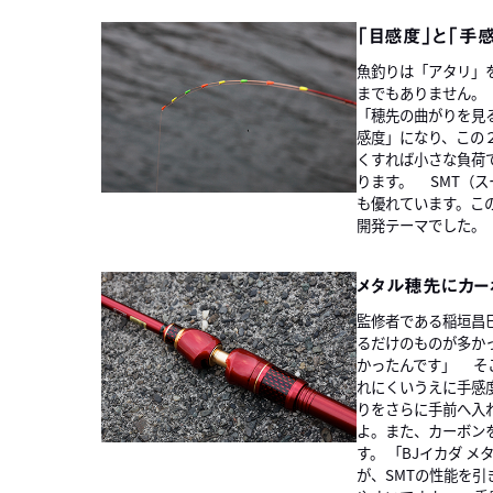
「目感度」と「手
魚釣りは「アタリ」
までもありません。
「穂先の曲がりを見
感度」になり、この
くすれば小さな負荷
ります。 SMT（
も優れています。こ
開発テーマでした。
メタル穂先にカー
監修者である稲垣昌
るだけのものが多か
かったんです」 そ
れにくいうえに手感
りをさらに手前へ入
よ。また、カーボン
す。 「BJイカダ
が、SMTの性能を