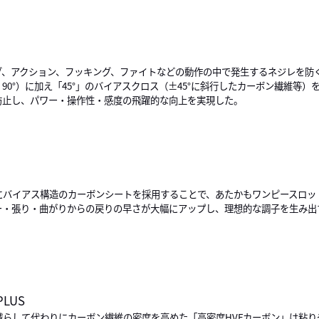
グ、アクション、フッキング、ファイトなどの動作の中で発生するネジレを防
、90°）に加え「45°」のバイアスクロス（±45°に斜行したカーボン繊維等
防止し、パワー・操作性・感度の飛躍的な向上を実現した。
にバイアス構造のカーボンシートを採用することで、あたかもワンピースロッ
ー・張り・曲がりからの戻りの早さが大幅にアップし、理想的な調子を生み出
PLUS
減らして代わりにカーボン繊維の密度を高めた「高密度HVFカーボン」は粘