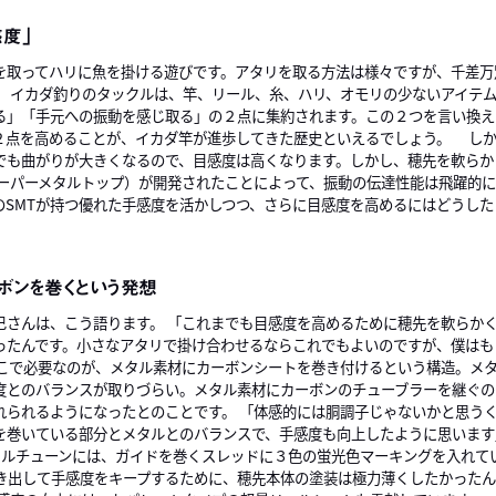
感度」
を取ってハリに魚を掛ける遊びです。アタリを取る方法は様々ですが、千差万
 イカダ釣りのタックルは、竿、リール、糸、ハリ、オモリの少ないアイテ
る」「手元への振動を感じ取る」の２点に集約されます。この２つを言い換え
２点を高めることが、イカダ竿が進歩してきた歴史といえるでしょう。 し
でも曲がりが大きくなるので、目感度は高くなります。しかし、穂先を軟らか
スーパーメタルトップ）が開発されたことによって、振動の伝達性能は飛躍的
のSMTが持つ優れた手感度を活かしつつ、さらに目感度を高めるにはどうした
ボンを巻くという発想
巳さんは、こう語ります。 「これまでも目感度を高めるために穂先を軟らか
ったんです。小さなアタリで掛け合わせるならこれでもよいのですが、僕はも
こで必要なのが、メタル素材にカーボンシートを巻き付けるという構造。メ
度とのバランスが取りづらい。メタル素材にカーボンのチューブラーを継ぐの
れられるようになったとのことです。 「体感的には胴調子じゃないかと思う
を巻いている部分とメタルとのバランスで、手感度も向上したように思いま
 メタルチューンには、ガイドを巻くスレッドに３色の蛍光色マーキングを入れ
引き出して手感度をキープするために、穂先本体の塗装は極力薄くしたかった