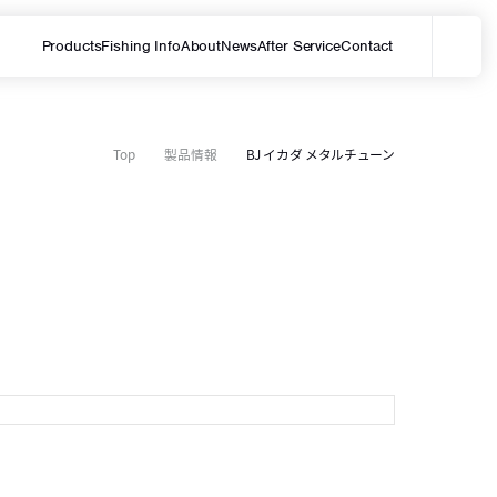
Products
Fishing Info
About
News
After Service
Contact
メ
サイト内を検索する
Top
製品情報
BJ イカダ メタルチューン
R