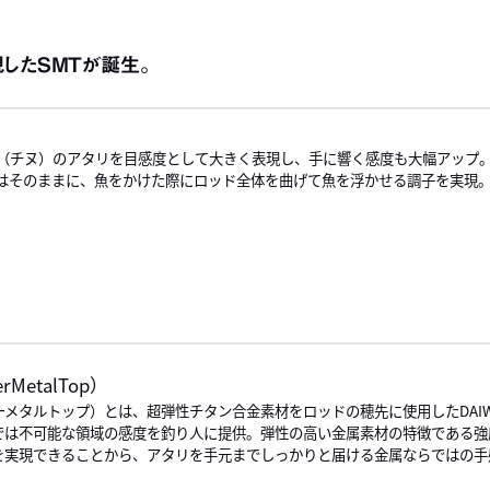
したSMTが誕生。
イ（チヌ）のアタリを目感度として大きく表現し、手に響く感度も大幅アップ。
はそのままに、魚をかけた際にロッド全体を曲げて魚を浮かせる調子を実現
rMetalTop）
パーメタルトップ）とは、超弾性チタン合金素材をロッドの穂先に使用したDA
では不可能な領域の感度を釣り人に提供。弾性の高い金属素材の特徴である強
を実現できることから、アタリを手元までしっかりと届ける金属ならではの手