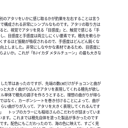
別のアタリをいかに感じ取るかが釣果を左右することは言う
ムで構成される非常にシンプルなものです。アタリの取り方は
ると、視覚でアタリを見る「目感度」と、触覚で感じる「手
かし、目感度と手感度は両立しにくい要素です。穂先を軟らか
くするほど振動が吸収されるので、手感度はどんどん鈍くな
に向上しました。非常にしなやかな素材であるため、目感度に
らよいか。これが「BJイカダ メタルチューン」の最も大きな
くした竿はあったのですが、先端の数㎝だけがチョコンと曲が
っと大きく曲がり込んでアタリを表現してくれる穂先が欲し
タル単体で穂先の調子を作ろうとすると、理想の曲がりが得ら
ではなく、カーボンシートを巻き付けることによって、曲が
くらい曲がりが入って、アタリを大きく表現してくれるんです
す」 トップのカラーにも稲垣さんのこだわりが詰まっていま
ています。これまでは穂先自体を塗った製品が多かったのです
んです。配色にもこだわったので、海の色に映えて、すごく見