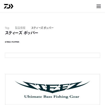
サイト
Top
製品情報
スティーズ ポッパー
スティーズ ポッパー
STEEZ POPPER
ウメキョーオレンジ（60F RW）