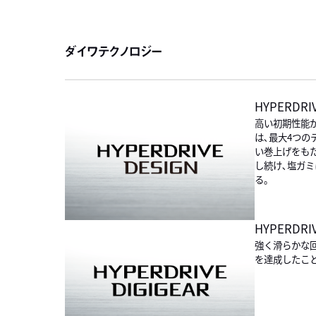
ダイワテクノロジー
HYPERDRI
高い初期性能
は､最大4つ
い巻上げをも
し続け､塩ガ
る｡
HYPERDRIV
強く滑らかな
を達成したこと