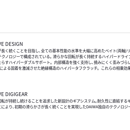
VE DESIGN
が長く続くことを目指し､全ての基本性能の水準を大幅に高めたベイト(両軸)
のテクノロジーで構成されている｡ 滑らかな回転が長く持続するハイパードラ
たらすハイパーダブルサポート。内部構造を強く支持し､撓みにくく歪みづら
ミによる固着を激減させた絶縁構造のハイパータフクラッチ。これらの相乗効
E DIGIGEAR
回転が持続し続けることを追求した新設計のギアシステム｡耐久性に直結する
により､初期の滑らかさが長く続くことを実現したDAIWA独自のテクノロジ