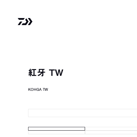
紅牙 TW
KOHGA TW