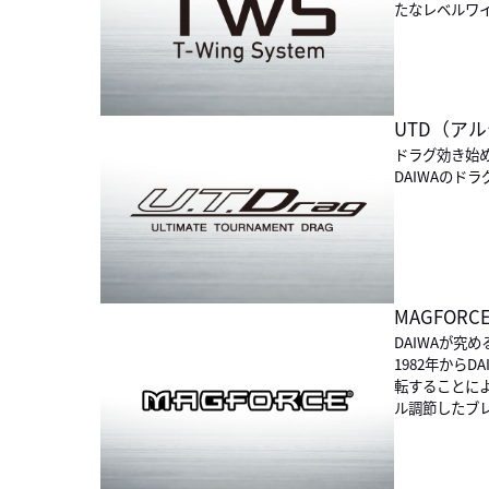
たなレベルワ
UTD（ア
ドラグ効き始
DAIWAのド
MAGFORC
DAIWAが
1982年から
転することに
ル調節したブ