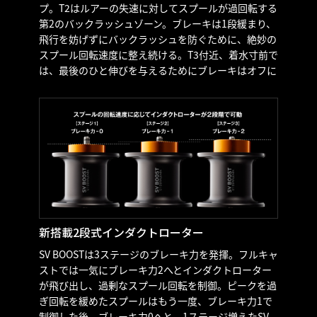
プ。T2はルアーの失速に対してスプールが過回転する
第2のバックラッシュゾーン。ブレーキは1段緩まり、
飛行を妨げずにバックラッシュを防ぐために、絶妙の
スプール回転速度に整え続ける。T3付近、着水寸前で
は、最後のひと伸びを与えるためにブレーキはオフに
新搭載2段式インダクトローター
SV BOOSTは3ステージのブレーキ力を発揮。フルキャ
ストでは一気にブレーキ力2へとインダクトローター
が飛び出し、過剰なスプール回転を制御。ピークを過
ぎ回転を緩めたスプールはもう一度、ブレーキ力1で
制御した後、ブレーキ力0へと。1ステージ増えたSV