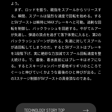
よう。
まず、ロッドを振り、親指をスプールからリリースす
る。瞬間、スプールは猛烈な速度で回転を始める。する
とSVブーストは瞬時にMAXブレーキへと可動。過剰な回
転を制御し、バックラッシュを回避する。やがてルアー
が失速し、弾道の頂点を過ぎて落下体勢に入ると、第2の
バックラッシュゾーンが訪れる。失速に対してスプール
が過回転してしまうのだ。するとSVブーストはブレーキ
を1段階下げ、実に絶妙な力加減でスプール回転速度を整
え続ける。で、最後、着水直前にはブレーキはオフにな
る。するとスキージャンパーが着地ギリギリのところで
ぐーっと伸びていくかような最後のひと伸びが出る。こ
の3ステージ制御がSVブーストの真骨頂なのである。
TECHNOLOGY STORY TOP