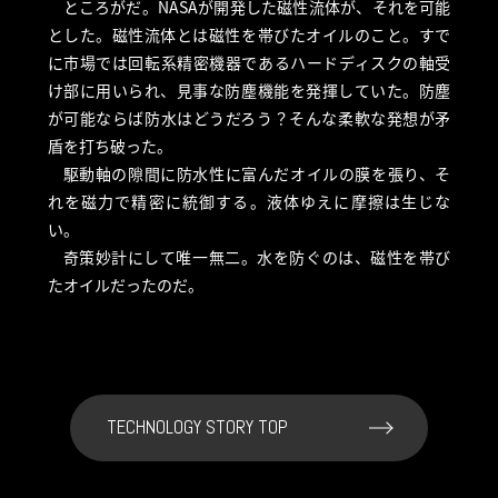
ところがだ。NASAが開発した磁性流体が、それを可能
とした。磁性流体とは磁性を帯びたオイルのこと。すで
に市場では回転系精密機器であるハードディスクの軸受
け部に用いられ、見事な防塵機能を発揮していた。防塵
が可能ならば防水はどうだろう？そんな柔軟な発想が矛
盾を打ち破った。
駆動軸の隙間に防水性に富んだオイルの膜を張り、そ
れを磁力で精密に統御する。液体ゆえに摩擦は生じな
い。
奇策妙計にして唯一無二。水を防ぐのは、磁性を帯び
たオイルだったのだ。
TECHNOLOGY STORY TOP