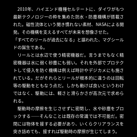
2010年、ハイエンド機種セルテートに、ダイワがもつ
最新テクノロジーの粋を集めた防水・防塵機構が搭載さ
れた。磁性流体という聞き慣れない素材、NASAによる開
発。その機構を支えるすべてが未来を想像させた。
「すべてのリールが過去になる」と謳われた、マグシール
ドの誕生である。
リールとは水辺で使う精密機器だ。言うまでもなく精
密機器は水に弱く砂塵にも弱い。それを外部でプロテク
トして侵入を防ぐ機構は例えば時計やデジカメにも施さ
れている。だがそれらとリールが根本的に違うのは回転
等の駆動をともなう点だ。しかも動けば良いというわけ
ではなく、駆動には、軽さと滑らかさが高次元で求めら
れる。
駆動時の摩擦を生じさせずに密閉し、水や砂塵をブロ
ックする――そんなことは既存の常識では不可能だ。密
閉には物体を接する必要があり、いくらクリアランスを
突き詰めても、接すれば駆動時の摩擦が生じてしまう。