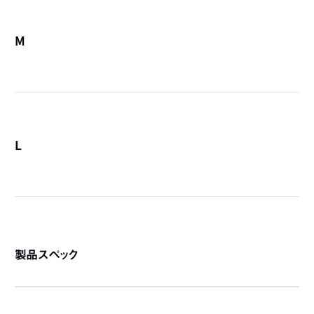
M
詳
L
詳
製品スペック