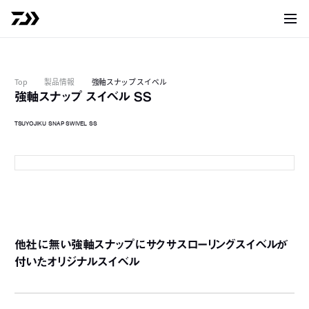
サイト
Top
製品情報
強軸スナップ スイベル
強軸スナップ スイベル SS
TSUYOJIKU SNAP SWIVEL SS
L
L
他社に無い強軸スナップにサクサスローリングスイベルが
付いたオリジナルスイベル