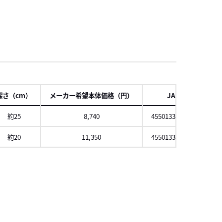
項
深さ（cm）
メーカー希望本体価格（円）
JAN
約25
8,740
4550133314841
約20
11,350
4550133771828
スクロール