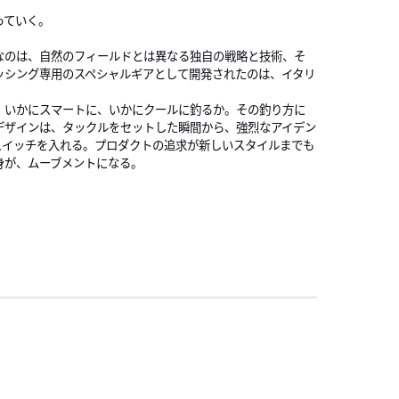
1
っていく。
なのは、自然のフィールドとは異なる独自の戦略と技術、そ
ッシング専用のスペシャルギアとして開発されたのは、イタリ
の。いかにスマートに、いかにクールに釣るか。その釣り方に
デザインは、タックルをセットした瞬間から、強烈なアイデン
スイッチを入れる。プロダクトの追求が新しいスタイルまでも
身が、ムーブメントになる。