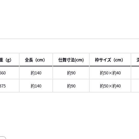
重（g）
全長（cm）
仕舞寸法(cm)
枠サイズ（cm）
560
約140
約90
約50×約40
375
約140
約90
約50×約40
ロール
右に