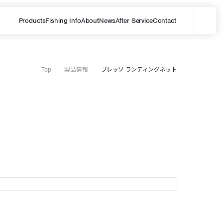
Products
Fishing Info
About
News
After Service
Contact
メ
サイト内を検索する
Top
製品情報
プレッソ ランディングネット
1