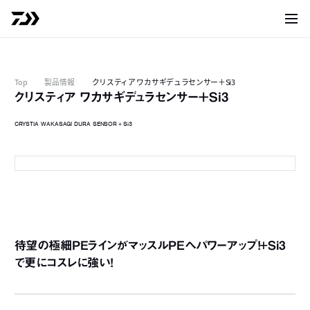
サイト
Top
製品情報
クリスティア ワカサギデュラセンサー＋Si3
クリスティア ワカサギデュラセンサー＋Si3
CRYSTIA WAKASAGI DURA SENSOR＋Si3
パッケージ（30ｍ）
3
3
待望の極細PEラインがマッスルPEへパワーアップ！+Si3
で更にコスレに強い！
6
6