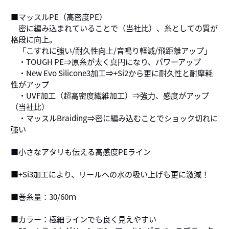
■マッスルPE（高密度PE）
密に編み込まれていることで（当社比）、糸としての質が
格段に向上。
「こすれに強い/耐久性向上/音鳴り軽減/飛距離アップ」
・TOUGH PE⇒原糸が太く真円になり、パワーアップ
・New Evo Silicone3加工⇒+Si2から更に耐久性と耐摩耗
性がアップ
・UVF加工（超高密度繊維加工）⇒強力、感度がアップ
（当社比）
・マッスルBraiding⇒密に編み込むことでショック切れに
強い
■小さなアタリも伝える高感度PEライン
■+Si3加工により、リールへの水の吸い上げも更に激減！
■巻糸量：30/60ｍ
■カラー：極細ラインでも良く見えやすい