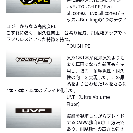
UVF / TOUGH PE / Evo
Silicone2、Evo Silicone3 / マ
ッスルBraidingの4つのテクノ
ロジーからなる高密度PE
こすれに強く、耐久性向上、音鳴り軽減、飛距離アップでト
ラブルレスといった特徴を持つ。
TOUGH PE
原糸1本1本が従来原糸よりも
太く真円になった新原糸を使
用し、強力・耐摩耗性・耐久
性の向上を実現した。この原
糸をより合わせた1本をさらに
4本・8本・12本のブレイド化した。
UVF（Ultra Volume
Fiber）
繊維を凝縮しながらブレイド
するDAIWA独自の加工方法で
あり、耐摩耗性の高さと強さ