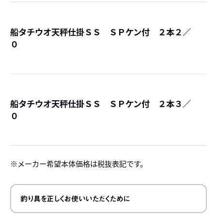
船タチウオ天秤仕掛ＳＳ ＳＰケン付 ２本２／
０
詳
船タチウオ天秤仕掛ＳＳ ＳＰケン付 ２本３／
０
詳
メーカー希望本体価格は税抜表記です。
釣り具を正しくお使いいただくために