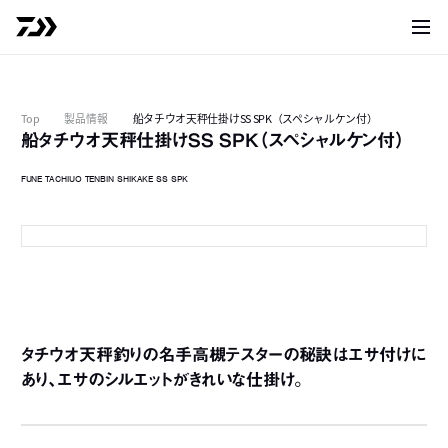
サイト
Top
製品情報
船タチウオ天秤仕掛けSS SPK（スペシャルケン付）
船タチウオ天秤仕掛けSS SPK（スペシャルケン付）
FUNE TACHIUO TENBIN SHIKAKE SS SPK
1
1本2/0
1
2
1
3
2
4
タチウオ天秤釣りの名手高槻テスターの秘訣はエサ付けに
2
あり、エサのシルエットがきれいな仕掛け。