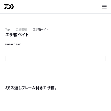
サイト
Top
製品情報
エサ箱ベイト
エサ箱ベイト
ESABAKO BAIT
200
2
3
2
ミミズ返しフレーム付きエサ箱。
2
3