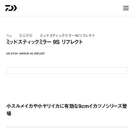
サイト
Top
製品情報
ミッドスティックミラー 9S リフレクト
ミッドスティックミラー 9S リフレクト
MD STICK MIRROR 9S REFLECT
ケイムラ
小スルメイカや小ヤリイカに有効な9cmイカツノシリーズ登
場