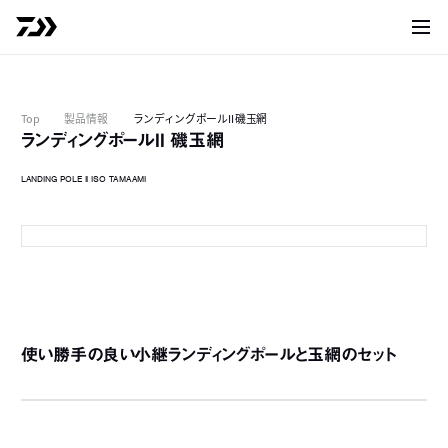
サイト
Top
製品情報
ランディングポールII 磯玉網
ランディングポールII 磯玉網
LANDING POLE II ISO TAMAAMI
使い勝手の良い小継ランディングポールと玉網のセット