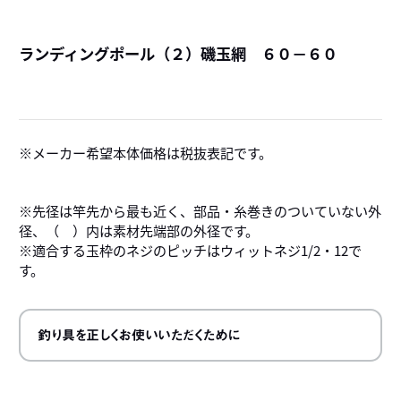
ランディングポール（２）磯玉網 ６０－６０
詳
メーカー希望本体価格は税抜表記です。
※先径は竿先から最も近く、部品・糸巻きのついていない外
径、（ ）内は素材先端部の外径です。
※適合する玉枠のネジのピッチはウィットネジ1/2・12で
す。
釣り具を正しくお使いいただくために