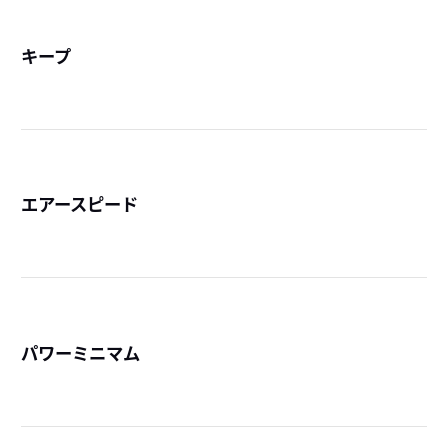
キープ
詳
エアースピード
詳
パワーミニマム
詳