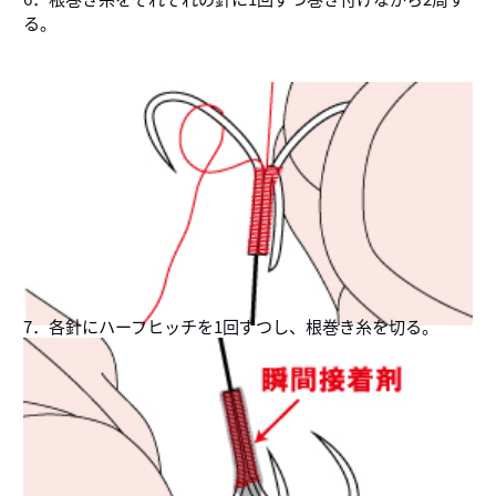
る。
7．各針にハーフヒッチを1回ずつし、根巻き糸を切る。