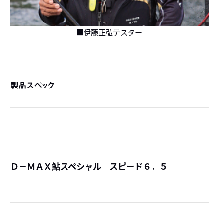
■伊藤正弘テスター
製品スペック
Ｄ－ＭＡＸ鮎スペシャル スピード６．５
詳