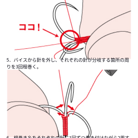
5．バイスから針を外し、それぞれの針が分岐する箇所の周
りを3回程巻く。
6．根巻き糸をそれぞれの針に1回ずつ巻き付けながら2周す