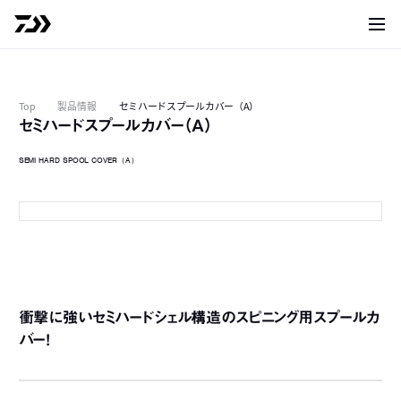
サイト
Top
製品情報
セミハードスプールカバー（A）
セミハードスプールカバー（A）
S
S
SEMI HARD SPOOL COVER（A）
S
SP-S ブラック
S
S
S
衝撃に強いセミハードシェル構造のスピニング用スプールカ
バー！
S
S
S