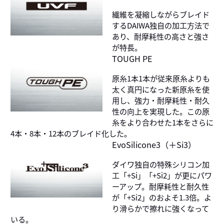
繊維を凝縮しながらブレイド
するDAIWA独自の加工方法で
あり、耐摩耗性の高さと強さ
が特長。
TOUGH PE
原糸1本1本が従来原糸よりも
太く真円になった新原糸を使
用し、強力・耐摩耗性・耐久
性の向上を実現した。この原
糸をより合わせた1本をさらに
4本・8本・12本のブレイド化した。
EvoSilicone3（＋Si3）
ダイワ独自の特殊シリコン加
工「+Si」「+Si2」が更にパワ
ーアップ。耐摩耗性と耐久性
が「+Si2」のおよそ1.3倍。よ
り滑らかで擦れに強くなって
いる。