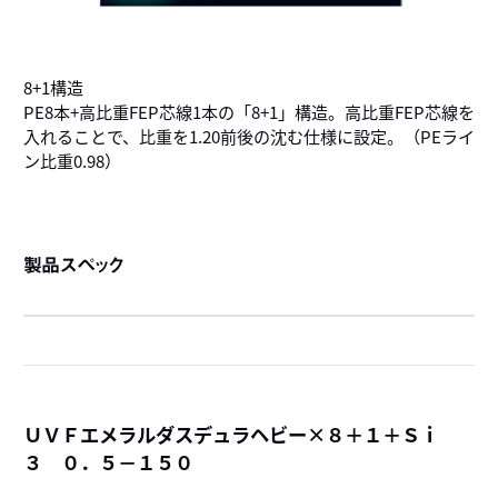
8+1構造
PE8本+高比重FEP芯線1本の「8+1」構造。高比重FEP芯線を
入れることで、比重を1.20前後の沈む仕様に設定。（PEライ
ン比重0.98）
製品スペック
ＵＶＦエメラルダスデュラヘビー×８＋１＋Ｓｉ
３ ０．５－１５０
詳