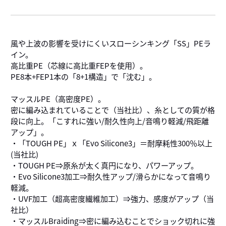
風や上波の影響を受けにくいスローシンキング「SS」PEラ
イン。
高比重PE（芯線に高比重FEPを使用）。
PE8本+FEP1本の「8+1構造」で「沈む」。
マッスルPE（高密度PE）。
密に編み込まれていることで（当社比）、糸としての質が格
段に向上。「こすれに強い/耐久性向上/音鳴り軽減/飛距離
アップ」。
・「TOUGH PE」ｘ「Evo Silicone3」＝耐摩耗性300％以上
(当社比)
・TOUGH PE⇒原糸が太く真円になり、パワーアップ。
・Evo Silicone3加工⇒耐久性アップ/滑らかになって音鳴り
軽減。
・UVF加工（超高密度繊維加工）⇒強力、感度がアップ（当
社比）
・マッスルBraiding⇒密に編み込むことでショック切れに強