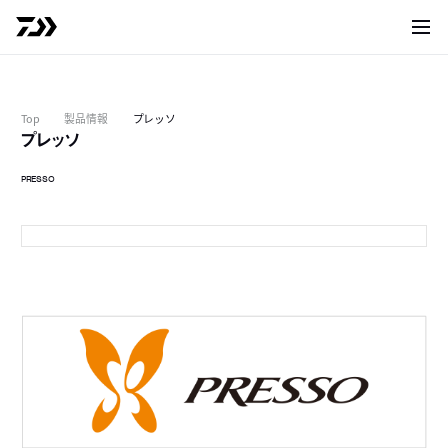
サイト
Top
製品情報
プレッソ
プレッソ
PRESSO
LT1000S-P
L
L
L
L
L
L