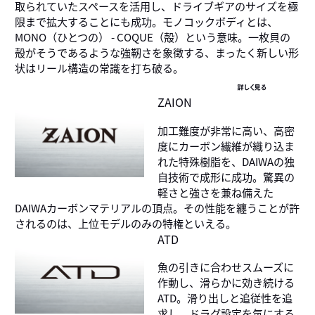
取られていたスペースを活用し、ドライブギアのサイズを極
限まで拡大することにも成功。モノコックボディとは、
MONO（ひとつの） - COQUE（殻）という意味。一枚貝の
殻がそうであるような強靭さを象徴する、まったく新しい形
状はリール構造の常識を打ち破る。
詳しく見る
ZAION
加工難度が非常に高い、高密
度にカーボン繊維が織り込ま
れた特殊樹脂を、DAIWAの独
自技術で成形に成功。驚異の
軽さと強さを兼ね備えた
DAIWAカーボンマテリアルの頂点。その性能を纏うことが許
されるのは、上位モデルのみの特権といえる。
ATD
魚の引きに合わせスムーズに
作動し、滑らかに効き続ける
ATD。滑り出しと追従性を追
求し、ドラグ設定を気にする