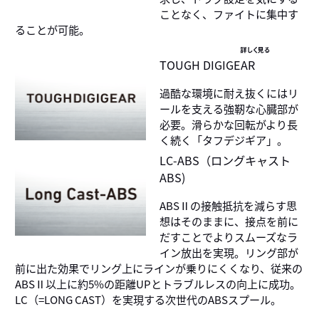
ことなく、ファイトに集中す
ることが可能。
詳しく見る
TOUGH DIGIGEAR
過酷な環境に耐え抜くにはリ
ールを支える強靭な心臓部が
必要。滑らかな回転がより長
く続く「タフデジギア」。
LC-ABS（ロングキャスト
ABS)
ABSⅡの接触抵抗を減らす思
想はそのままに、接点を前に
だすことでよりスムーズなラ
イン放出を実現。リング部が
前に出た効果でリング上にラインが乗りにくくなり、従来の
ABSⅡ以上に約5%の距離UPとトラブルレスの向上に成功。
LC（=LONG CAST）を実現する次世代のABSスプール。