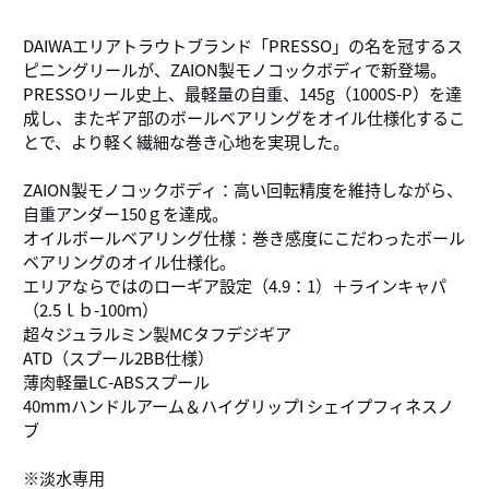
DAIWAエリアトラウトブランド「PRESSO」の名を冠するス
ピニングリールが、ZAION製モノコックボディで新登場。
PRESSOリール史上、最軽量の自重、145g（1000S-P）を達
成し、またギア部のボールベアリングをオイル仕様化するこ
とで、より軽く繊細な巻き心地を実現した。
ZAION製モノコックボディ：高い回転精度を維持しながら、
自重アンダー150ｇを達成。
オイルボールベアリング仕様：巻き感度にこだわったボール
ベアリングのオイル仕様化。
エリアならではのローギア設定（4.9：1）＋ラインキャパ
（2.5ｌｂ-100ｍ）
超々ジュラルミン製MCタフデジギア
ATD（スプール2BB仕様）
薄肉軽量LC-ABSスプール
40mmハンドルアーム＆ハイグリップI シェイプフィネスノ
ブ
※淡水専用