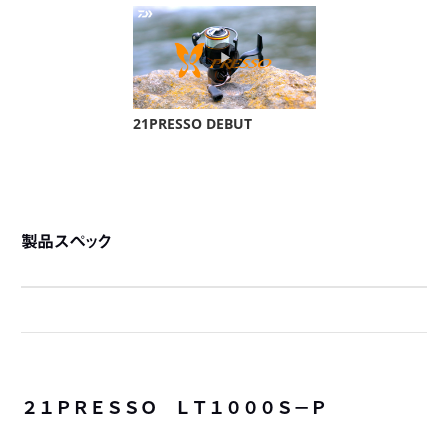
製品スペック
２１ＰＲＥＳＳＯ ＬＴ１０００Ｓ－Ｐ
詳