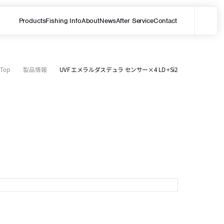
Products
Fishing Info
About
News
After Service
Contact
メ
サイト内を検索する
Top
製品情報
UVF エメラルダスデュラ センサー×4 LD +Si2