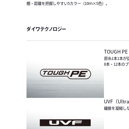
棚・距離を把握しやすい5カラー（10ｍ×5色）。
ダイワテクノロジー
TOUGH PE
原糸1本1本
8本・12本の
UVF（Ultra
繊維を凝縮し