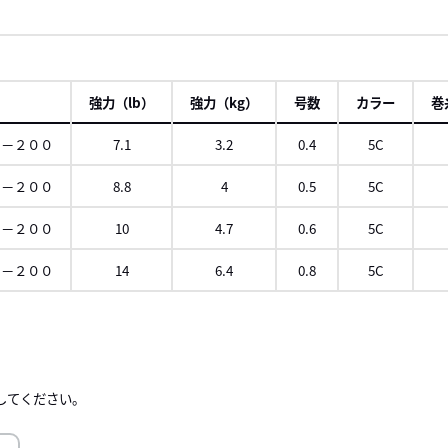
強力（lb）
強力（kg）
号数
カラー
巻
４－２００
7.1
3.2
0.4
5C
５－２００
8.8
4
0.5
5C
６－２００
10
4.7
0.6
5C
８－２００
14
6.4
0.8
5C
ロール
右に
してください。