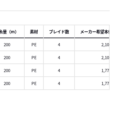
項
糸量（m）
素材
ブレイド数
メーカー希望本体価格（円）
200
PE
4
2,100
200
PE
4
2,100
200
PE
4
1,770
200
PE
4
1,770
スクロール