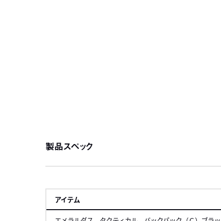
製品スペック
アイテム
エメラルダス タクティカル バックパック（Ｃ）ブラッ