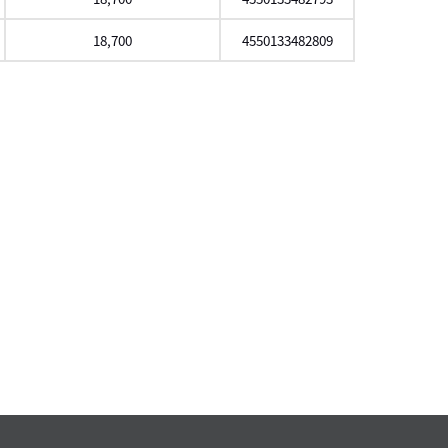
18,700
4550133482809
スクロール