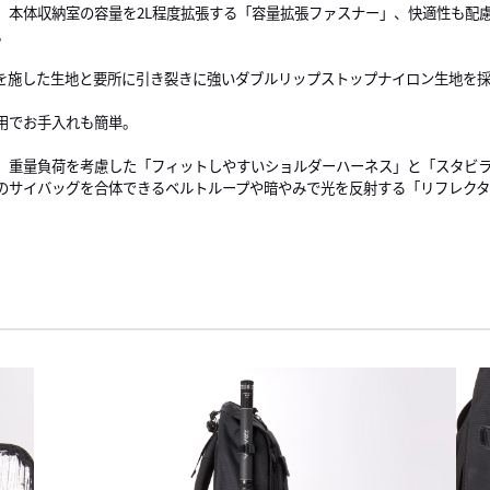
、本体収納室の容量を2L程度拡張する「容量拡張ファスナー」、快適性も配
。
を施した生地と要所に引き裂きに強いダブルリップストップナイロン生地を
用でお手入れも簡単。
、重量負荷を考慮した「フィットしやすいショルダーハーネス」と「スタビ
のサイバッグを合体できるベルトループや暗やみで光を反射する「リフレク