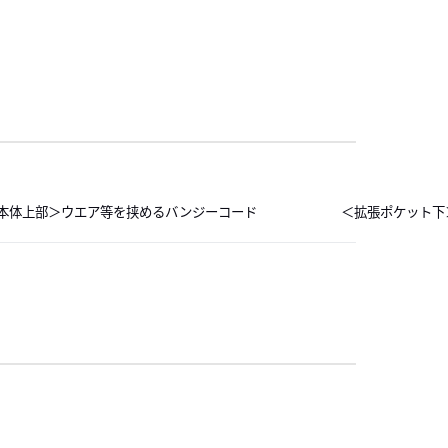
左にスライド
右にスライド
本体上部＞ウエア等を挟めるバンジーコード
＜拡張ポケット下