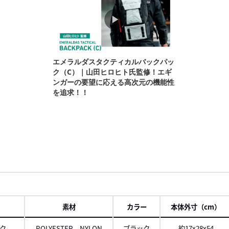
素材
カラー
本体外寸（cm）
ク
POLYESTER、NYLON
ブラック
約17x28x54