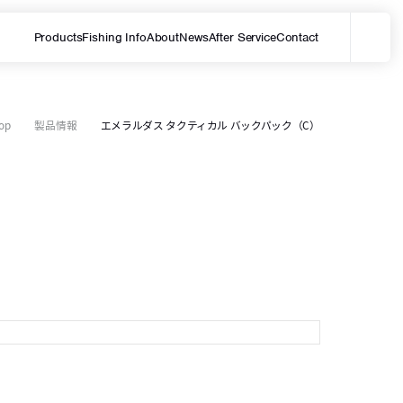
Products
Fishing Info
About
News
After Service
Contact
メ
サイト内を検索する
op
製品情報
エメラルダス タクティカル バックパック（C）