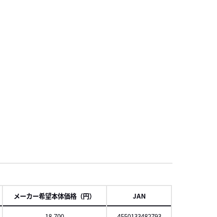
項
メーカー希望本体価格（円）
JAN
18,700
4550133482793