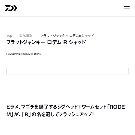
サイト
Top
製品情報
フラットジャンキー ロデムR シャッド
フラットジャンキー ロデム R シャッド
FLATJUNKIE RODEM R SHAD
オレンジゴールド（R4/28G）
ヒラメ、マゴチを魅了するジグヘッド+ワームセット「ＲＯＤＥ
Ｍ」が、「Ｒ」の名を冠してブラッシュアップ！