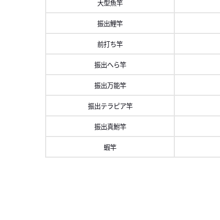
大型魚竿
振出鯉竿
前打ち竿
振出へら竿
振出万能竿
振出テラピア竿
振出真鮒竿
蝦竿
左にスク