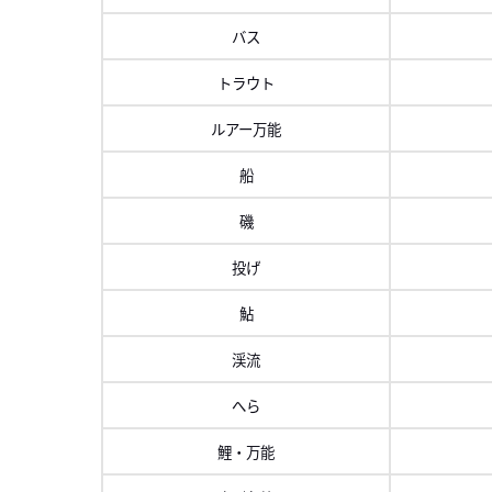
バス
トラウト
ルアー万能
船
磯
投げ
鮎
渓流
へら
鯉・万能