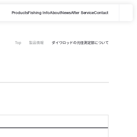
Products
Fishing Info
About
News
After Service
Contact
メ
サイト内を検索する
Top
製品情報
ダイワロッドの元径測定部について
項